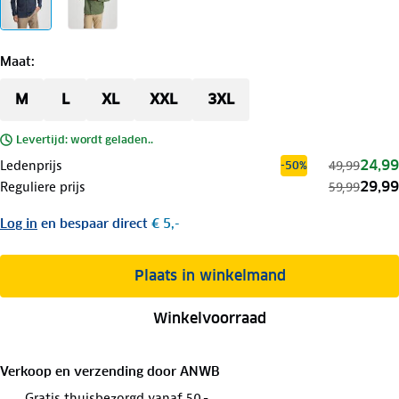
Maat
:
M
L
XL
XXL
3XL
Levertijd: wordt geladen..
24,99
Ledenprijs
49,99
-50%
29,99
Reguliere prijs
59,99
Log in
en bespaar direct
€ 5,-
Plaats in winkelmand
Winkelvoorraad
Verkoop en verzending door
ANWB
Gratis thuisbezorgd vanaf 50,-