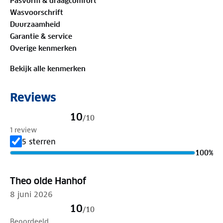
Pasvorm & draagcomfort
Het model is 1.90 m lang en draagt maat L.
Wasvoorschrift
Duurzaamheid
Bewust onderweg met hergebruikt materiaal
Garantie & service
Buitenstof: 63%
gerecycled polyester
, 33% lyocell,
Overige kenmerken
4% elastaan
Bekijk alle kenmerken
Is je kleding aan vervanging toe? Lever het in bij
onze winkels. Wij geven er een nieuwe bestemming
Reviews
aan.
10
/
10
1 review
5 sterren
100
%
Theo olde Hanhof
8 juni 2026
10
/
10
Beoordeeld