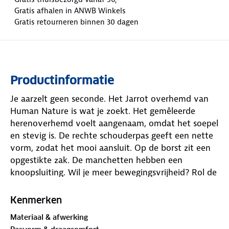
Gratis afhalen in ANWB Winkels
Gratis retourneren binnen 30 dagen
Productinformatie
Je aarzelt geen seconde. Het Jarrot overhemd van
Human Nature is wat je zoekt. Het gemêleerde
herenoverhemd voelt aangenaam, omdat het soepel
en stevig is. De rechte schouderpas geeft een nette
vorm, zodat het mooi aansluit. Op de borst zit een
opgestikte zak. De manchetten hebben een
knoopsluiting. Wil je meer bewegingsvrijheid? Rol de
mouwen eenvoudig op. Perfect voor alledaagse
momenten. Dit overhemd laat je ervaren dat kleine
Kenmerken
dingen grote vreugde geven.
Materiaal & afwerking