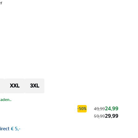
r
XXL
3XL
laden..
24,99
49,99
-50%
29,99
59,99
irect
€ 5,-