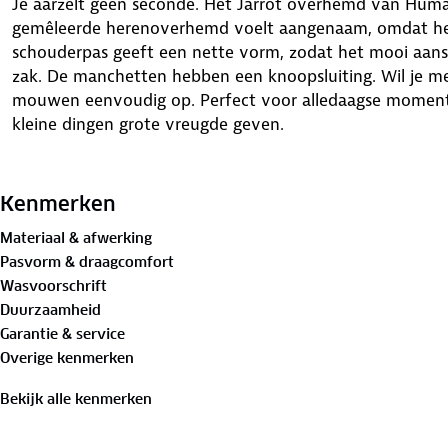
Je aarzelt geen seconde. Het Jarrot overhemd van Human
gemêleerde herenoverhemd voelt aangenaam, omdat het 
schouderpas geeft een nette vorm, zodat het mooi aanslu
zak. De manchetten hebben een knoopsluiting. Wil je me
mouwen eenvoudig op. Perfect voor alledaagse momente
kleine dingen grote vreugde geven.
Het model is 1.90 m lang en draagt maat L.
Kenmerken
Bewust onderweg met hergebruikt materiaal
Materiaal & afwerking
Buitenstof: 63%
gerecycled polyester
, 33% lyocell, 4% el
Pasvorm & draagcomfort
Wasvoorschrift
Is je kleding aan vervanging toe? Lever het in bij onze 
Duurzaamheid
bestemming aan.
Garantie & service
Overige kenmerken
Bekijk alle kenmerken