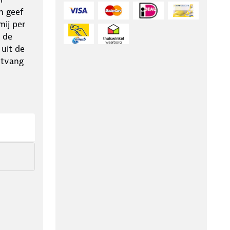
n geef
ij per
 de
 uit de
ntvang