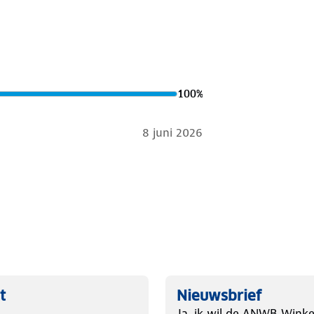
100
%
8 juni 2026
t
Nieuwsbrief
Ja, ik wil de ANWB Winke