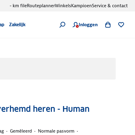
- km file
Routeplanner
Winkels
Kampioen
Service & contact
Inloggen
ap
Zakelijk
Overhemd heren - Human
ag
Gemêleerd
Normale pasvorm