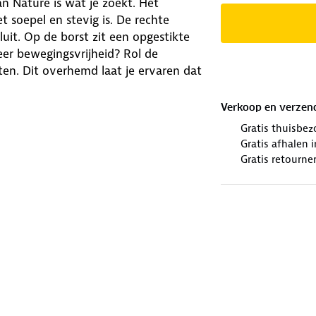
 Nature is wat je zoekt. Het
soepel en stevig is. De rechte
it. Op de borst zit een opgestikte
er bewegingsvrijheid? Rol de
n. Dit overhemd laat je ervaren dat
Verkoop en verzen
Gratis thuisbez
Gratis afhalen
Gratis retourne
astaan
winkels. Wij geven er een nieuwe