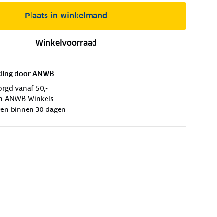
Plaats in winkelmand
Winkelvoorraad
ding door
ANWB
orgd vanaf 50,-
 in ANWB Winkels
ren binnen 30 dagen