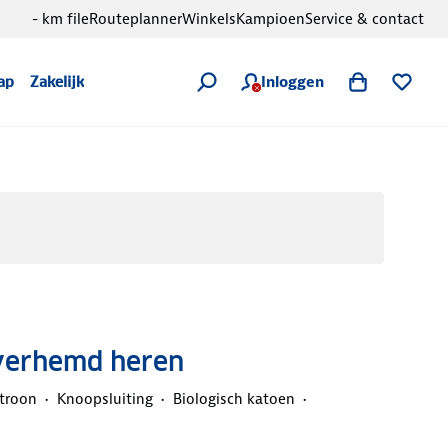
- km file
Routeplanner
Winkels
Kampioen
Service & contact
Inloggen
ap
Zakelijk
verhemd heren
troon
Knoopsluiting
Biologisch katoen
d