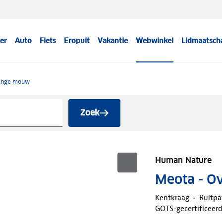
er
Auto
Fiets
Eropuit
Vakantie
Webwinkel
Lidmaatsch
ange mouw
Zoek
Human Nature
Meota - O
Kentkraag
Ruitpa
GOTS-gecertificeer