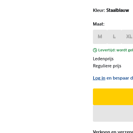
Kleur
:
Staalblauw
Maat
:
M
L
XL
Levertijd: wordt ge
Ledenprijs
Reguliere prijs
Log in
en bespaar d
Verkoop en verzen