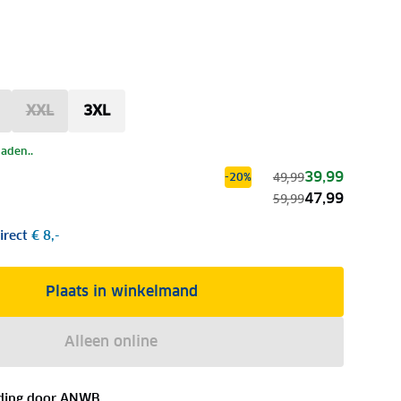
XXL
3XL
laden..
39,99
49,99
-20%
47,99
59,99
irect
€ 8,-
Plaats in winkelmand
Alleen online
ding door
ANWB