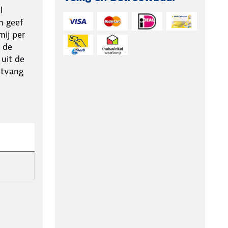
l
n geef
ij per
 de
 uit de
ntvang