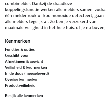
combimelder. Dankzij de draadloze
koppelingsfunctie werken alle melders samen: zodra
één melder rook of koolmonoxide detecteert, gaan
alle melders tegelijk af. Zo ben je verzekerd van
maximale veiligheid in het hele huis, of je nu boven,
beneden of in een andere kamer bent.
Kenmerken
Functies & opties
Geschikt voor
Draadloos gekoppelde bescherming
Afmetingen & gewicht
Veiligheid & keurmerken
De SM11R4 rookmelders reageren snel en
In de doos (meegeleverd)
betrouwbaar bij rookontwikkeling in ruimtes tot 45
Overige kenmerken
m². De CS11R combimelder voegt daar extra
Productveiligheid
bescherming tegen koolmonoxide aan toe, ideaal
voor ruimtes met een cv-ketel, open haard of
Bekijk alle kenmerken
gaskachel. Alle melders zijn voorzien van een
krachtige 85 dB sirene en een onderhoudsvrije
batterij die tot 10 jaar meegaat.