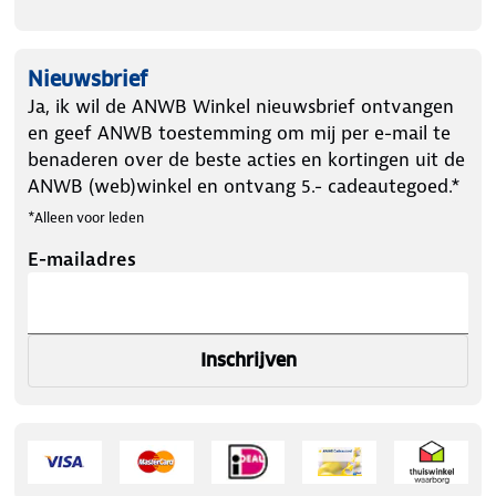
batterij, geen vervanging nodig.
Nieuwsbrief
Dubbele bescherming
– Detectie
Ja, ik wil de ANWB Winkel nieuwsbrief ontvangen
van rook én koolmonoxide.
en geef ANWB toestemming om mij per e-mail te
benaderen over de beste acties en kortingen uit de
ANWB (web)winkel en ontvang 5.- cadeautegoed.*
Gebruiksvriendelijk
– Grote test- en
*Alleen voor leden
pauzeknop, ook met bezemsteel.
E-mailadres
Geen storend LED-lampje
– Ideaal
voor slaapkamers.
Inschrijven
Eenvoudige montage
– Inclusief
montagestrips, boren niet nodig.