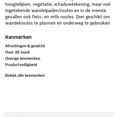
hoogtelijnen, vegetatie, schaduwtekening, maar ook
ingetekende wandelpaden/routes en in de meeste
gevallen ook fiets- en mtb-routes. Zeer geschikt om
wandelroutes te plannen en onderweg te gebruiken
door de nauwkeurige cartografische weergave, met
veel ingetekende routes waaronder lange-
Kenmerken
afstandspaden. Met duidelijke symbolen geeft de
Afmetingen & gewicht
kaart veel topografische en toeristische informatie
Over dit boek
zoals hoogtelijnen, bezienswaardigheden,
Overige kenmerken
uitzichtpunten, stranden enz. Berghutten en
Productveiligheid
campings zijn goed terug te vinden op deze kaarten.
Toeristische bezienswaardigheden worden met
Bekijk alle kenmerken
symbolen vermeld. Bij sommige kaarten is een Activ
Guide toegevoegd (Duitstalig) waarin een klein
aantal detailkaarten en beschreven wandelroutes in
wordt vermeld.