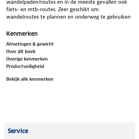
wandelpaden/routes en in de meeste gevallen ook
fiets- en mtb-routes. Zeer geschikt om
wandelroutes te plannen en onderweg te gebruiken
door de nauwkeurige cartografische weergave, met
veel ingetekende routes waaronder lange-
Kenmerken
afstandspaden. Met duidelijke symbolen geeft de
Afmetingen & gewicht
kaart veel topografische en toeristische informatie
Over dit boek
zoals hoogtelijnen, bezienswaardigheden,
Overige kenmerken
uitzichtpunten, stranden enz. Berghutten en
Productveiligheid
campings zijn goed terug te vinden op deze kaarten.
Toeristische bezienswaardigheden worden met
Bekijk alle kenmerken
symbolen vermeld. Bij sommige kaarten is een Activ
Guide toegevoegd (Duitstalig) waarin een klein
aantal detailkaarten en beschreven wandelroutes in
wordt vermeld.
Service