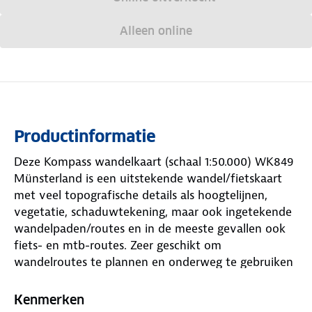
Alleen online
Productinformatie
Deze Kompass wandelkaart (schaal 1:50.000) WK849
Münsterland is een uitstekende wandel/fietskaart
met veel topografische details als hoogtelijnen,
vegetatie, schaduwtekening, maar ook ingetekende
wandelpaden/routes en in de meeste gevallen ook
fiets- en mtb-routes. Zeer geschikt om
wandelroutes te plannen en onderweg te gebruiken
door de nauwkeurige cartografische weergave, met
veel ingetekende routes waaronder lange-
Kenmerken
afstandspaden. Met duidelijke symbolen geeft de