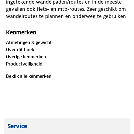
ingetekende wandelpaden/routes en in de meeste
gevallen ook fiets- en mtb-routes. Zeer geschikt om
wandelroutes te plannen en onderweg te gebruiken
door de nauwkeurige cartografische weergave, met
veel ingetekende routes waaronder lange-
Kenmerken
afstandspaden. Met duidelijke symbolen geeft de
Afmetingen & gewicht
kaart veel topografische en toeristische informatie
Over dit boek
zoals hoogtelijnen, bezienswaardigheden,
Overige kenmerken
uitzichtpunten, stranden enz. Berghutten en
Productveiligheid
campings zijn goed terug te vinden op deze kaarten.
Toeristische bezienswaardigheden worden met
Bekijk alle kenmerken
symbolen vermeld. Bij sommige kaarten is een Activ
Guide toegevoegd (Duitstalig) waarin een klein
aantal detailkaarten en beschreven wandelroutes in
wordt vermeld.
Service