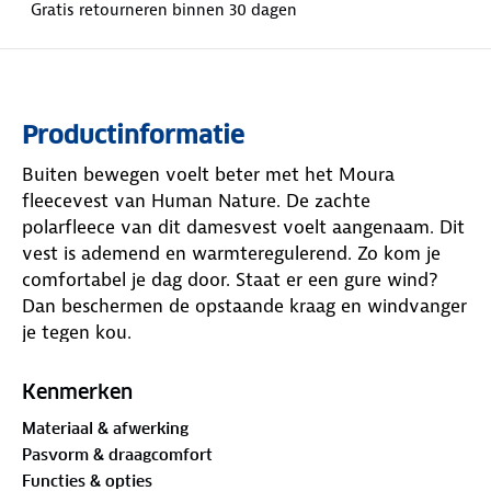
Gratis retourneren binnen 30 dagen
Productinformatie
Buiten bewegen voelt beter met het Moura
fleecevest van Human Nature. De zachte
polarfleece van dit damesvest voelt aangenaam. Dit
vest is ademend en warmteregulerend. Zo kom je
comfortabel je dag door. Staat er een gure wind?
Dan beschermen de opstaande kraag en windvanger
je tegen kou.
De stevige YKK-rits sluit soepel, zodat je in een mum
Kenmerken
van tijd klaar bent om te gaan. Je handen vinden
Materiaal & afwerking
warmte in de diepe steekzakken. Het borstzakje
Pasvorm & draagcomfort
geeft plek aan kleine spullen die je graag bij de hand
Functies & opties
hebt. In de rechterzak zit een afneembaar