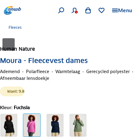
Menu
Fleeces
Human Nature
Moura - Fleecevest dames
Ademend
Polarfleece
Warmtelaag
Gerecycled polyester
Afneembaar lensdoekje
klant: 9.8
Kleur
:
Fuchsia