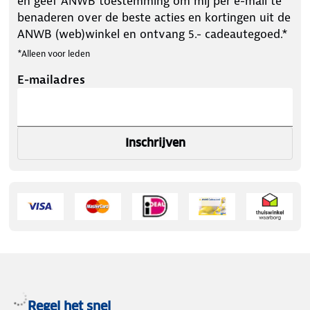
en geef ANWB toestemming om mij per e-mail te
benaderen over de beste acties en kortingen uit de
ANWB (web)winkel en ontvang 5.- cadeautegoed.*
*Alleen voor leden
E-mailadres
Inschrijven
Regel het snel