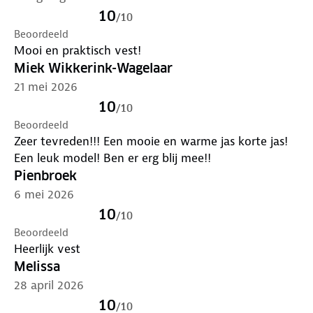
Bewust onderweg met hergebruikt materiaal
10
/
10
100%
gerecycled polyester
Beoordeeld
Mooi en praktisch vest!
I
s je kleding aan vervanging toe? Lever het in bij
Miek Wikkerink-Wagelaar
onze winkels. Wij geven er een nieuwe bestemming
21 mei 2026
aan.
10
/
10
Beoordeeld
Zeer tevreden!!! Een mooie en warme jas korte jas!
Een leuk model! Ben er erg blij mee!!
Pienbroek
6 mei 2026
10
/
10
Beoordeeld
Heerlijk vest
Melissa
28 april 2026
10
/
10