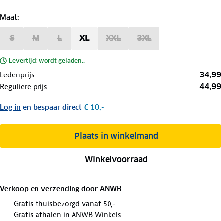
Maat
:
S
M
L
XL
XXL
3XL
Levertijd: wordt geladen..
34,99
Ledenprijs
44,99
Reguliere prijs
Log in
en bespaar direct
€ 10,-
Plaats in winkelmand
Winkelvoorraad
Verkoop en verzending door
ANWB
Gratis thuisbezorgd vanaf 50,-
Gratis afhalen in ANWB Winkels