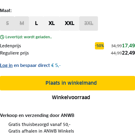
Maat
:
S
M
L
XL
XXL
3XL
Levertijd: wordt geladen..
17,49
Ledenprijs
34,99
-50%
22,49
Reguliere prijs
44,99
Log in
en bespaar direct
€ 5,-
Plaats in winkelmand
Winkelvoorraad
Verkoop en verzending door
ANWB
Gratis thuisbezorgd vanaf 50,-
Gratis afhalen in ANWB Winkels