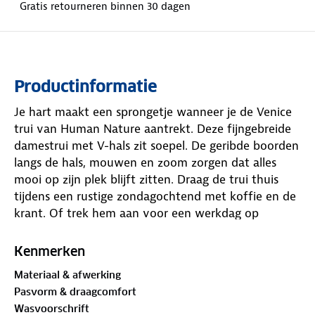
Gratis retourneren binnen 30 dagen
Productinformatie
Je hart maakt een sprongetje wanneer je de Venice
trui van Human Nature aantrekt. Deze fijngebreide
damestrui met V-hals zit soepel. De geribde boorden
langs de hals, mouwen en zoom zorgen dat alles
mooi op zijn plek blijft zitten. Draag de trui thuis
tijdens een rustige zondagochtend met koffie en de
krant. Of trek hem aan voor een werkdag op
kantoor, een lunch met vriendinnen of een
avondwandeling door de buurt. De verzorgde
Kenmerken
uitstraling past bij elke gelegenheid. Combineer hem
Materiaal & afwerking
met een blouse eronder of draag hem solo, beide
Pasvorm & draagcomfort
manieren werken goed.
Wasvoorschrift