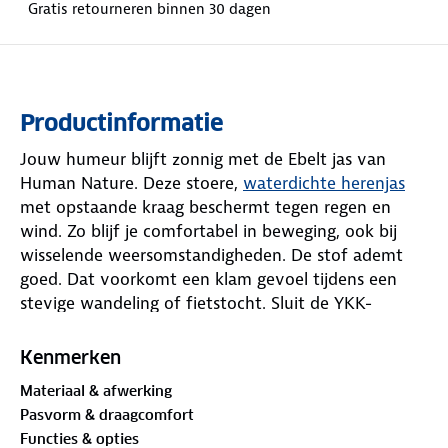
Gratis retourneren binnen 30 dagen
Productinformatie
Jouw humeur blijft zonnig met de Ebelt jas van
Human Nature. Deze stoere,
waterdichte herenjas
met opstaande kraag beschermt tegen regen en
wind. Zo blijf je comfortabel in beweging, ook bij
wisselende weersomstandigheden. De stof ademt
goed. Dat voorkomt een klam gevoel tijdens een
stevige wandeling of fietstocht. Sluit de YKK-
tweewegrits van beneden of boven. Daarnaast klik
je de drukknopen dicht. Dubbel beschermd tegen
Kenmerken
frisse vlagen.
Materiaal & afwerking
Pasvorm & draagcomfort
Word je warm? Open de rugventilatie. Haal de
Functies & opties
capuchon er eventueel af als de wereld groen kleurt