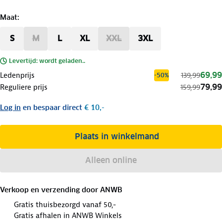
Maat
:
S
M
L
XL
XXL
3XL
Levertijd: wordt geladen..
69,99
Ledenprijs
139,99
-50%
79,99
Reguliere prijs
159,99
Log in
en bespaar direct
€ 10,-
Plaats in winkelmand
Alleen online
Verkoop en verzending door
ANWB
Gratis thuisbezorgd vanaf 50,-
Gratis afhalen in ANWB Winkels