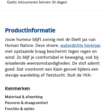
Gratis retourneren binnen 30 dagen
Productinformatie
Jouw humeur blijft zonnig met de Ebelt jas van
Human Nature. Deze stoere,
waterdichte herenjas
met opstaande kraag beschermt tegen regen en
wind. Zo blijf je comfortabel in beweging, ook bij
wisselende weersomstandigheden. De stof ademt
goed. Dat voorkomt een klam gevoel tijdens een
stevige wandeling of fietstocht. Sluit de YKK-
tweewegrits van beneden of boven. Daarnaast klik
je de drukknopen dicht. Dubbel beschermd tegen
Kenmerken
frisse vlagen.
Materiaal & afwerking
Pasvorm & draagcomfort
Word je warm? Open de rugventilatie. Haal de
Functies & opties
capuchon er eventueel af als de wereld groen kleurt