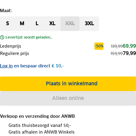
Maat
:
S
M
L
XL
XXL
3XL
Levertijd: wordt geladen..
69,99
Ledenprijs
139,99
-50%
79,99
Reguliere prijs
159,99
Log in
en bespaar direct
€ 10,-
Plaats in winkelmand
Alleen online
Verkoop en verzending door
ANWB
Gratis thuisbezorgd vanaf 50,-
Gratis afhalen in ANWB Winkels