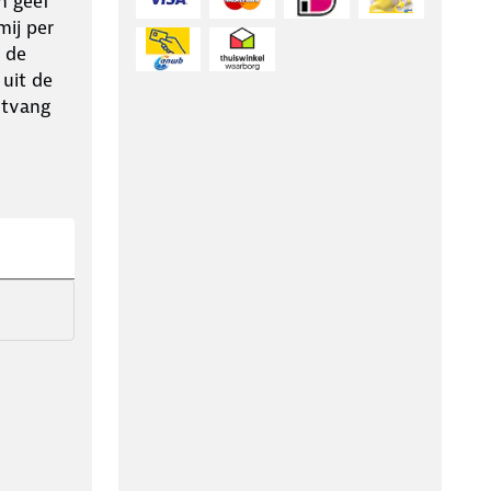
n geef
ij per
 de
 uit de
ntvang