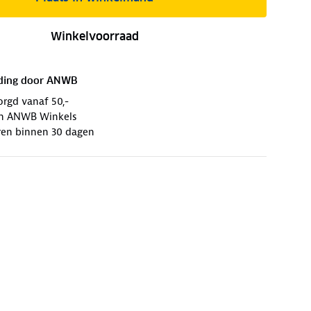
Winkelvoorraad
ding door
ANWB
orgd vanaf 50,-
 in ANWB Winkels
ren binnen 30 dagen