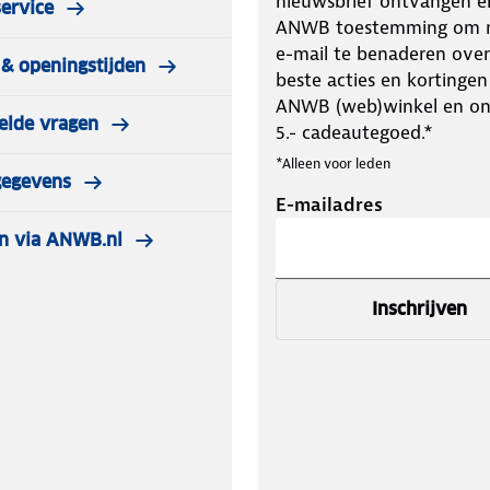
nieuwsbrief ontvangen e
ervice
ANWB toestemming om m
e-mail te benaderen over
& openingstijden
beste acties en kortingen
ANWB (web)winkel en o
elde vragen
5.- cadeautegoed.*
*Alleen voor leden
gegevens
E-mailadres
n via ANWB.nl
Inschrijven