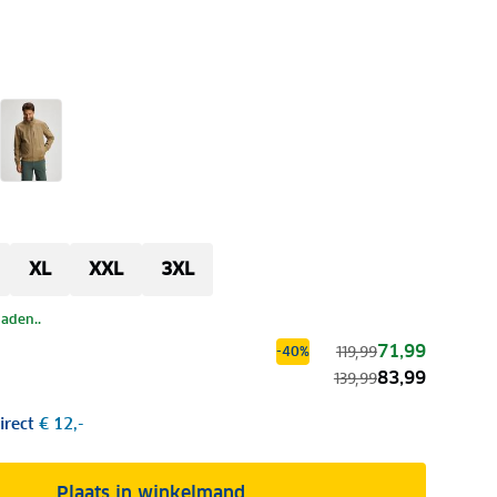
XL
XXL
3XL
laden..
71,99
119,99
-40%
83,99
139,99
irect
€ 12,-
Plaats in winkelmand