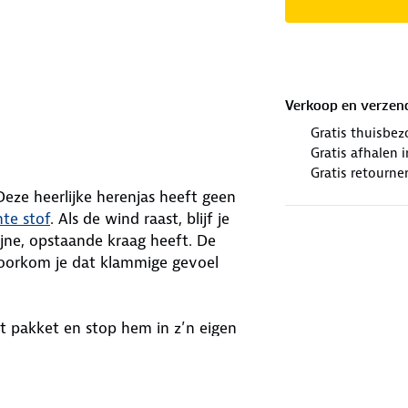
Verkoop en verzen
Gratis thuisbez
Gratis afhalen
Gratis retourne
eze heerlijke herenjas heeft geen
te stof
. Als de wind raast, blijf je
jne, opstaande kraag heeft. De
oorkom je dat klammige gevoel
t pakket en stop hem in z’n eigen
 portemonnee en andere
e je sleutels, zodat je ze niet snel
e veilig in het donker, want de