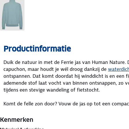
Productinformatie
Duik de natuur in met de Ferrie jas van Human Nature. D
capuchon, maar houdt je wél droog dankzij de
waterdich
ontspannen. Dat komt doordat hij winddicht is en een fi
ademende stof laat vocht van binnen ontsnappen, zo v
tijdens een stevige wandeling of fietstocht.
Komt de felle zon door? Vouw de jas op tot een compac
binnenzak. Zes zakken bieden ruimte voor je telefoon,
benodigdheden. Aan een haakje in de rechterzak bevestig j
Kenmerken
kwijtraakt. De betrouwbare YKK-rits werkt soepel. Voel j