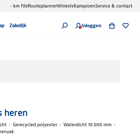
- km file
Routeplanner
Winkels
Kampioen
Service & contact
Inloggen
ap
Zakelijk
as heren
cht
Gerecycled polyester
Waterdicht 10.000 mm
nenzak