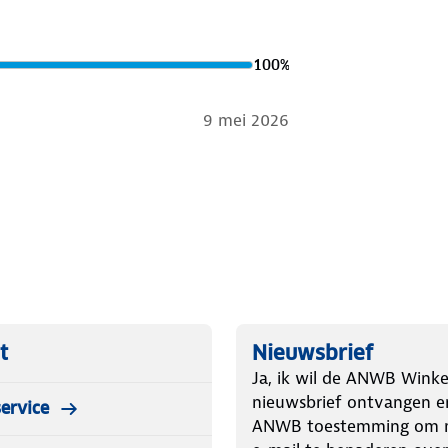
ud
. Is je kleding aan vervanging toe?
 bestemming aan.
100
%
9 mei 2026
t
Nieuwsbrief
Ja, ik wil de ANWB Winke
nieuwsbrief ontvangen e
ervice
ANWB toestemming om m