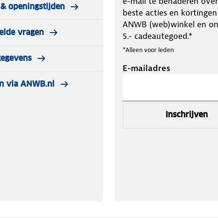
e-mail te benaderen over
& openingstijden
beste acties en kortingen
ANWB (web)winkel en o
elde vragen
5.- cadeautegoed.*
*Alleen voor leden
gegevens
E-mailadres
n via ANWB.nl
Inschrijven