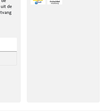
 de
 uit de
ntvang