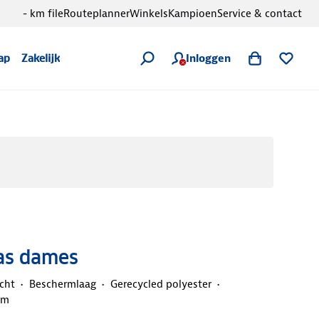
- km file
Routeplanner
Winkels
Kampioen
Service & contact
Inloggen
ap
Zakelijk
Jas dames
cht
Beschermlaag
Gerecycled polyester
mm