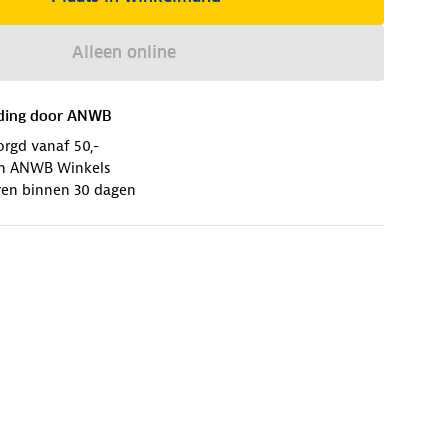
Alleen online
ding door
ANWB
orgd vanaf 50,-
 in ANWB Winkels
ren binnen 30 dagen