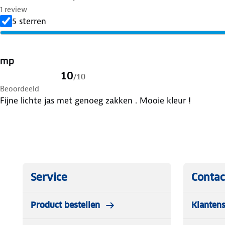
Verleng de levensduur van je kleding met goed
onderho
1 review
Lever het in bij onze winkels. Wij geven er een nieuwe
5 sterren
mp
10
/
10
Beoordeeld
Fijne lichte jas met genoeg zakken . Mooie kleur !
Service
Contac
Product bestellen
Klantens