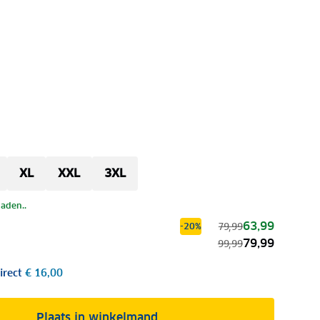
XL
XXL
3XL
laden..
63,99
79,99
-20%
79,99
99,99
irect
€ 16,00
Plaats in winkelmand