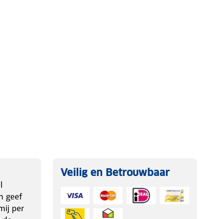
Veilig en Betrouwbaar
l
n geef
ij per