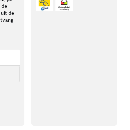
 de
 uit de
ntvang