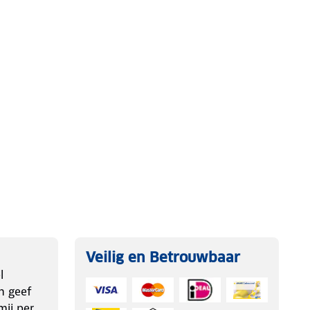
Veilig en Betrouwbaar
l
n geef
ij per