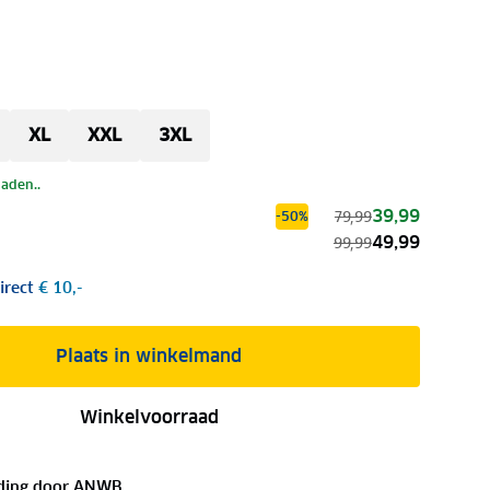
XL
XXL
3XL
laden..
39,99
79,99
-50%
49,99
99,99
irect
€ 10,-
Plaats in winkelmand
Winkelvoorraad
ding door
ANWB