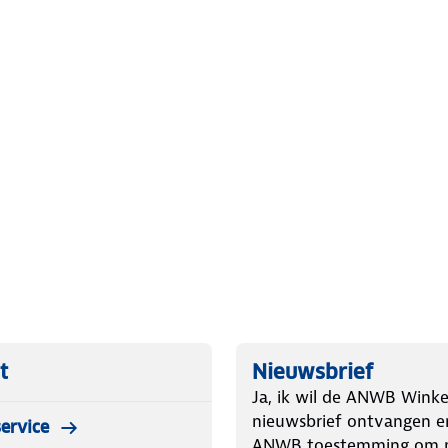
u als actieve ziel.
ud
. Is je kleding aan vervanging toe?
 bestemming aan.
t
Nieuwsbrief
Ja, ik wil de ANWB Winke
nieuwsbrief ontvangen e
ervice
ANWB toestemming om m