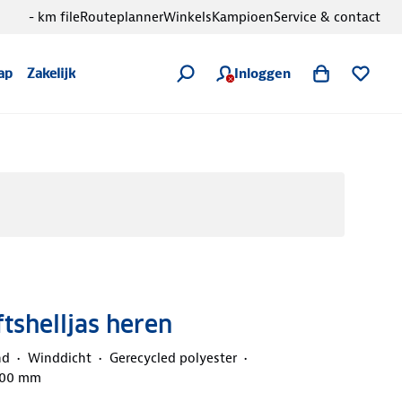
- km file
Routeplanner
Winkels
Kampioen
Service & contact
Inloggen
ap
Zakelijk
ftshelljas heren
nd
Winddicht
Gerecycled polyester
000 mm