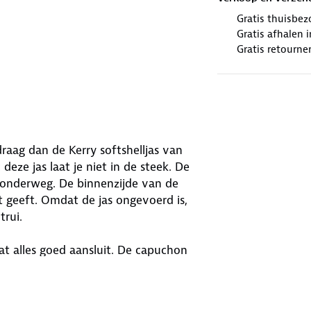
Gratis thuisbez
Gratis afhalen
Gratis retourne
raag dan de Kerry softshelljas van
ze jas laat je niet in de steek. De
onderweg. De binnenzijde van de
t geeft. Omdat de jas ongevoerd is,
trui.
t alles goed aansluit. De capuchon
opent en sluit soepel. Met vijf zakken
 een sleutelhaakje, zodat je sleutels
ectie in de kraag maken je zichtbaar