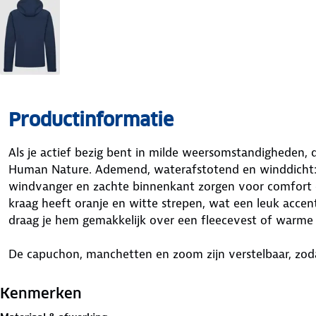
Productinformatie
Als je actief bezig bent in milde weersomstandigheden, d
Human Nature. Ademend, waterafstotend en winddicht: de
windvanger en zachte binnenkant zorgen voor comfort 
kraag heeft oranje en witte strepen, wat een leuk accen
draag je hem gemakkelijk over een fleecevest of warme 
De capuchon, manchetten en zoom zijn verstelbaar, zoda
kan er ook af, handig als het weer opklaart. De YKK-rits 
heb je genoeg ruimte voor je spullen. In de rechterzak zit
Kenmerken
veilig opgeborgen zijn. Het reflecterende logo en de refl