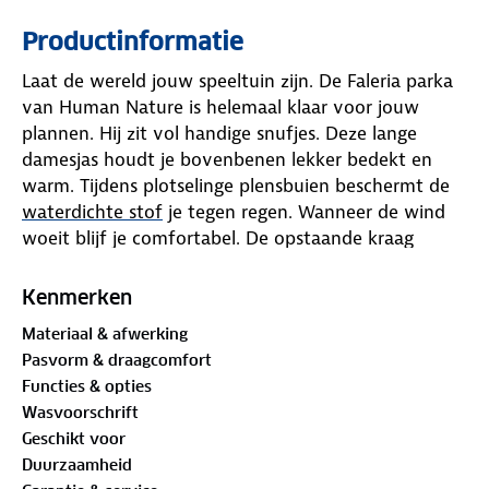
Productinformatie
Laat de wereld jouw speeltuin zijn. De Faleria parka
van Human Nature is helemaal klaar voor jouw
plannen. Hij zit vol handige snufjes. Deze lange
damesjas houdt je bovenbenen lekker bedekt en
warm. Tijdens plotselinge plensbuien beschermt de
waterdichte stof
je tegen regen. Wanneer de wind
woeit blijf je comfortabel. De opstaande kraag
beschermt je nek tegen koude vlagen. Fiets je stevig
door of wandel je ver, dan blijf je fris omdat de jas
Kenmerken
ademend is. Hij is ongevoerd, daarom draag je hem
Materiaal & afwerking
makkelijk over een fleecevest of warme trui.
Pasvorm & draagcomfort
Functies & opties
Stel de taille, manchetten en zoom af tot alles
Wasvoorschrift
comfortabel zit. Breekt de zon door, dan haal je de
Geschikt voor
capuchon eraf. Voor extra bewegingsvrijheid op de
Duurzaamheid
fiets open je de tweewegrits van onderen. Zeven