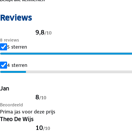
Verleng de levensduur van je kleding met goed
onderho
Lever het in bij onze winkels. Wij geven er een nieuwe
Reviews
9,8
/
10
8 reviews
5 sterren
4 sterren
Jan
8
/
10
Beoordeeld
Prima jas voor deze prijs
Theo De Wijs
10
/
10