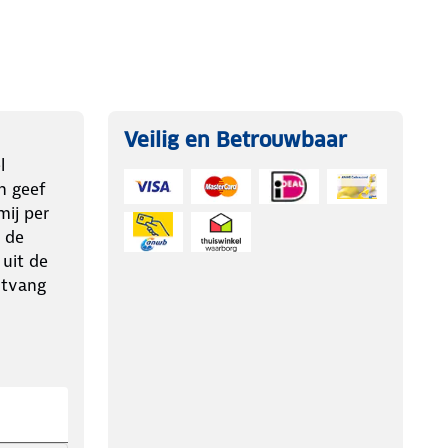
Veilig en Betrouwbaar
l
n geef
ij per
 de
 uit de
ntvang