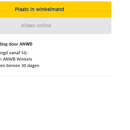
Plaats in winkelmand
Alleen online
ding door
ANWB
orgd vanaf 50,-
 in ANWB Winkels
ren binnen 30 dagen