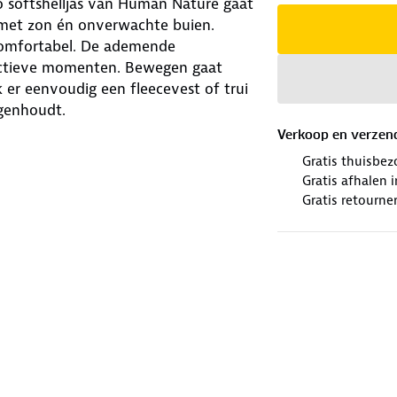
o softshelljas van Human Nature gaat
 met zon én onverwachte buien.
 comfortabel. De ademende
actieve momenten. Bewegen gaat
ek er eenvoudig een fleecevest of trui
egenhoudt.
Verkoop en verzen
 zitten bij gure wind. Pas de
Gratis thuisbez
l aansluit. Zes zakken maken plek
Gratis afhalen
echterzak zit een haakje voor je
Gratis retourne
ils en een reflecterend logo zorgen dat
 ga op ontdekking.