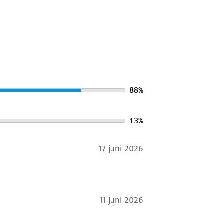
ud
. Is je kleding aan vervanging toe?
 bestemming aan.
88
%
13
%
17 juni 2026
11 juni 2026