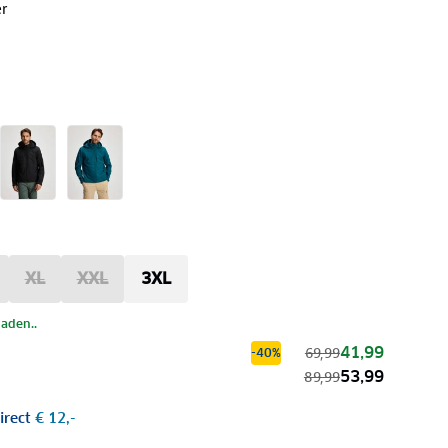
r
XL
XXL
3XL
laden..
41,99
69,99
-40%
53,99
89,99
irect
€ 12,-