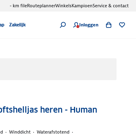
- km file
Routeplanner
Winkels
Kampioen
Service & contact
Inloggen
ap
Zakelijk
oftshelljas heren - Human
nd
Winddicht
Waterafstotend