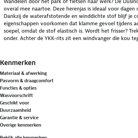
Wandelen door het park of fietsen naar werk? De Dusin
overal mee naartoe. Deze herenjas is ideaal voor dagen
Dankzij de waterafstotende en winddichte stof blijf je
eigenschappen voorkomen dat klamme gevoel tijdens 
soepel, omdat de stof elastisch is. Wordt het frisser? Tr
onder. Achter de YKK-rits zit een windvanger die kou t
Haal de capuchon eraf als de zon doorbreekt of laat hem
capuchon, manchetten en zoom aan tot alles comfortabe
Kenmerken
voor je telefoon, portemonnee en andere spullen. In de r
Materiaal & afwerking
sleutels, zodat je ze niet kwijtraakt. Reflecterende deta
Pasvorm & draagcomfort
je zichtbaar bent als het schemert. Trek deze jas aan en
Functies & opties
Wasvoorschrift
Het model is 1.90 m lang en draagt maat L.
Geschikt voor
Duurzaamheid
Bewust onderweg met hergebruikt materiaal
Garantie & service
Buitenstof: 100%
gerecycled polyester
Overige kenmerken
Voering: 100%
gerecycled polyester
Bekijk alle kenmerken