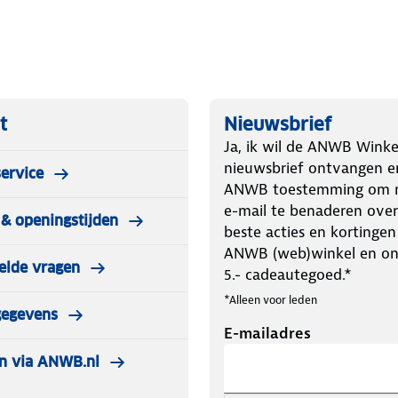
t
Nieuwsbrief
Ja, ik wil de ANWB Winke
nieuwsbrief ontvangen e
ervice
ANWB toestemming om m
e-mail te benaderen over
& openingstijden
beste acties en kortingen
ANWB (web)winkel en o
elde vragen
5.- cadeautegoed.*
*Alleen voor leden
gegevens
E-mailadres
n via ANWB.nl