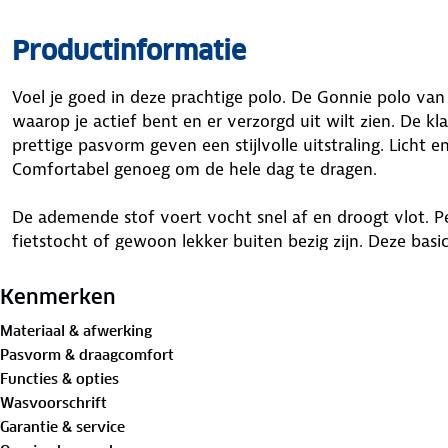
Productinformatie
Voel je goed in deze prachtige polo. De Gonnie polo va
waarop je actief bent en er verzorgd uit wilt zien. De k
prettige pasvorm geven een stijlvolle uitstraling. Licht e
Comfortabel genoeg om de hele dag te dragen.
De ademende stof voert vocht snel af en droogt vlot. P
fietstocht of gewoon lekker buiten bezig zijn. Deze basi
jouw andere kledingstukken. Wat je plan ook is. Ervaar h
Kenmerken
Materiaal
Materiaal & afwerking
Buitenstof: 100% polyester
Pasvorm & draagcomfort
Functies & opties
Is je kleding aan vervanging toe? Lever het in bij onze 
Wasvoorschrift
bestemming aan.
Garantie & service