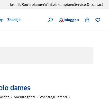
- km file
Routeplanner
Winkels
Kampioen
Service & contact
Inloggen
ap
Zakelijk
Polo dames
ewicht
Sneldrogend
Vochtregulerend