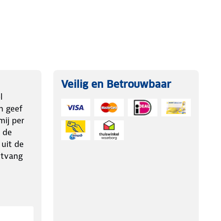
Veilig en Betrouwbaar
l
n geef
ij per
 de
 uit de
ntvang