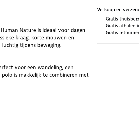
Verkoop en verzen
Gratis thuisbez
Gratis afhalen
n Human Nature is ideaal voor dagen
Gratis retourne
lassieke kraag, korte mouwen en
n luchtig tijdens beweging.
erfect voor een wandeling, een
c polo is makkelijk te combineren met
oe fijn deze damespolo zit!
winkels. Wij geven er een nieuwe