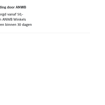
ding door
ANWB
orgd vanaf 50,-
 in ANWB Winkels
ren binnen 30 dagen