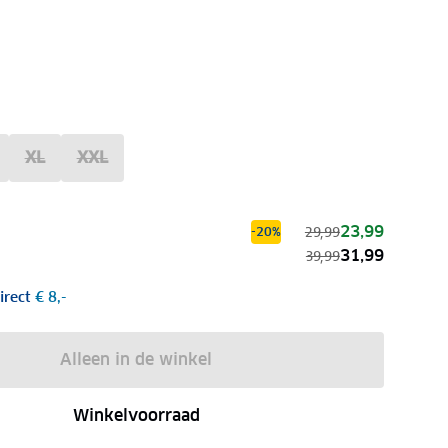
XL
XXL
23,99
29,99
-20%
31,99
39,99
irect
€ 8,-
Alleen in de winkel
Winkelvoorraad