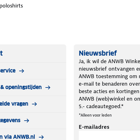
poloshirts
t
Nieuwsbrief
Ja, ik wil de ANWB Winke
nieuwsbrief ontvangen e
ervice
ANWB toestemming om m
e-mail te benaderen over
& openingstijden
beste acties en kortingen
ANWB (web)winkel en o
elde vragen
5.- cadeautegoed.*
*Alleen voor leden
gegevens
E-mailadres
n via ANWB.nl