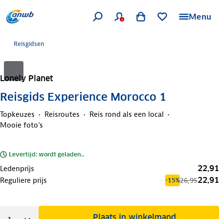
Menu
Reisgidsen
Lonely Planet
Reisgids Experience Morocco 1
Topkeuzes
Reisroutes
Reis rond als een local
Mooie foto's
Levertijd: wordt geladen..
22,91
Ledenprijs
22,91
Reguliere prijs
26,95
-15%
Plaats in winkelmand