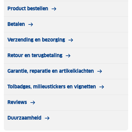
gecombineerd met suggesties voor dagtochten,
Product bestellen
wandeltochten en activiteiten die aansluiten bij
jouw interesses. Essentiële informatie met tips over
Betalen
aankomst, vervoer, gebruik van tijd en geld,
reisadvies voor LGBTIQ+ personen, handige
woorden en uitdrukkingen, toegankelijkheid en
Verzending en bezorging
verantwoord reizen.
Retour en terugbetaling
Garantie, reparatie en artikelklachten
Tolbadges, milieustickers en vignetten
Reviews
Duurzaamheid