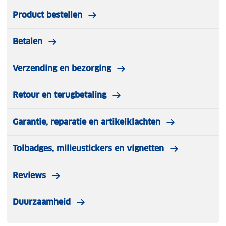
wandeltochten en activiteiten die aansluiten bij
Product bestellen
jouw interesses. Essentiële informatie met tips over
aankomst, vervoer, gebruik van tijd en geld,
Betalen
reisadvies voor LGBTIQ+ personen, handige
woorden en uitdrukkingen, toegankelijkheid en
verantwoord reizen.
Verzending en bezorging
Retour en terugbetaling
Garantie, reparatie en artikelklachten
Tolbadges, milieustickers en vignetten
Reviews
Duurzaamheid