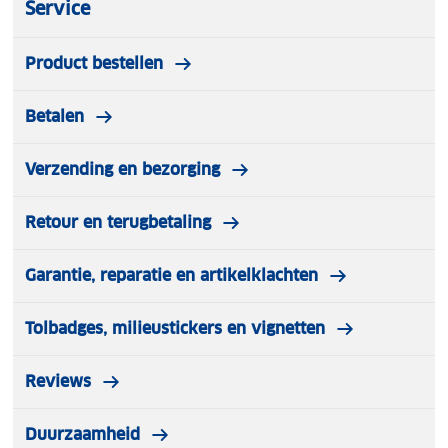
Service
grensovergang, vervoer); Sociaal (mensen
ontmoeten, interesses, gevoelens, meningen,
Product bestellen
uitgaan, romantiek, cultuur, activiteiten, weer);
Veilig reizen (noodgevallen, politie, dokter,
Betalen
apotheek, tandarts, symptomen, aandoeningen) en
Eten (bestellen, op de markt, in de bar, gerechten,
ingrediënten).
Verzending en bezorging
Retour en terugbetaling
Garantie, reparatie en artikelklachten
Tolbadges, milieustickers en vignetten
Reviews
Duurzaamheid