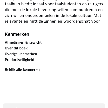
taalhulp biedt; ideaal voor taalstudenten en reizigers
die met de lokale bevolking willen communiceren en
zich willen onderdompelen in de lokale cultuur. Met
relevante en nuttige zinnen en woordenschat voor
al je reisbehoeften. Een paar essentiële zinnen
helpen je om vrienden te maken, vriendelijke service
Kenmerken
te ontvangen en rijkere, meer lonende
Afmetingen & gewicht
reiservaringen op te doen. Deze taalgids zorgt
Over dit boek
ervoor dat je vol zelfvertrouwen kunt praten en
Overige kenmerken
vind je essentiële zinnen voor al je reisbehoeften,
Productveiligheid
tips om lokale aanbevelingen te krijgen,
gebruiksvriendelijke uitspraakgidsen en tips van
Bekijk alle kenmerken
kenners om je zelfvertrouwen te vergroten. Met de
volgende hoofstukken: Basis (tijd, data, getallen,
bedragen, uitspraak, leestips, grammaticaregels);
Praktisch (reizen met kinderen, reizen met een
beperking, bezienswaardigheden, zaken, bankieren,
postkantoor, internet, telefoons, reparaties,
onderhandelen, accommodatie, routebeschrijving,