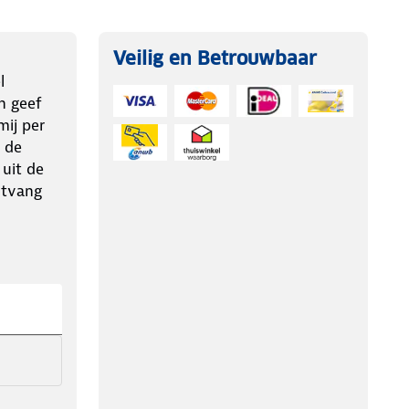
Veilig en Betrouwbaar
l
n geef
ij per
 de
 uit de
ntvang