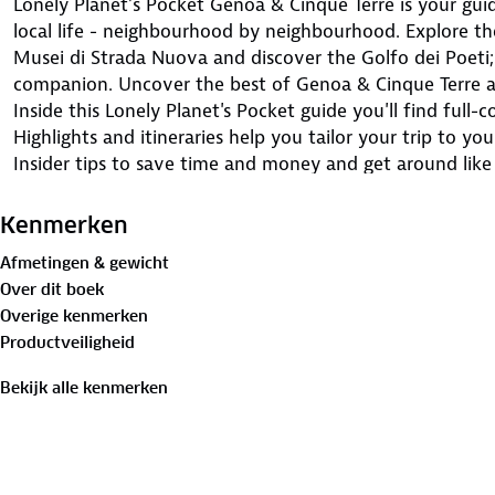
Lonely Planet’s Pocket Genoa & Cinque Terre is your guid
local life - neighbourhood by neighbourhood. Explore th
Musei di Strada Nuova and discover the Golfo dei Poeti; 
companion. Uncover the best of Genoa & Cinque Terre a
Inside this Lonely Planet's Pocket guide you'll find ful
Highlights and itineraries help you tailor your trip to yo
Insider tips to save time and money and get around like
spots. Essential info at your fingertips - hours of opera
tips, prices. Honest reviews for all money wallets - eating
Kenmerken
shopping, hidden gems that most guidebooks miss.
Afmetingen & gewicht
Over dit boek
Overige kenmerken
Productveiligheid
Bekijk alle kenmerken