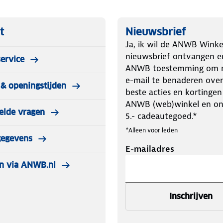
t
Nieuwsbrief
Ja, ik wil de ANWB Winke
nieuwsbrief ontvangen e
ervice
ANWB toestemming om m
e-mail te benaderen over
& openingstijden
beste acties en kortingen
ANWB (web)winkel en o
elde vragen
5.- cadeautegoed.*
*Alleen voor leden
gegevens
E-mailadres
n via ANWB.nl
Inschrijven