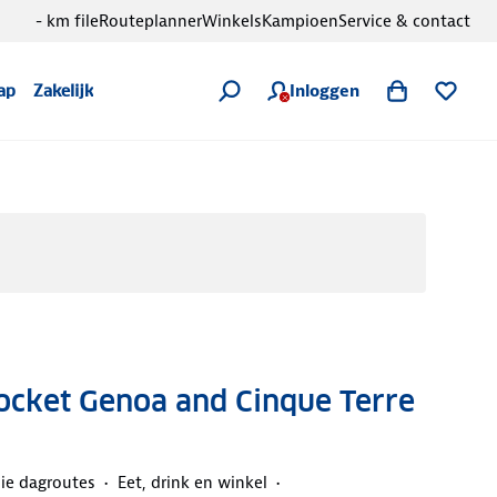
- km file
Routeplanner
Winkels
Kampioen
Service & contact
Inloggen
ap
Zakelijk
ocket Genoa and Cinque Terre
e dagroutes
Eet, drink en winkel