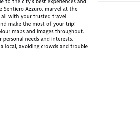
e to the city’s best experiences and
e Sentiero Azzuro, marvel at the
all with your trusted travel
nd make the most of your trip!
l-colour maps and images throughout.
ur personal needs and interests.
 a local, avoiding crowds and trouble
tion, phone numbers, websites, transit
, sleeping, sightseeing, going out,