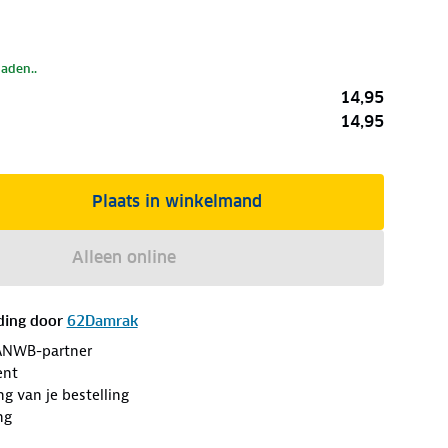
laden..
14,95
14,95
Plaats in winkelmand
Alleen online
ding door
62Damrak
ANWB-partner
ent
ng van je bestelling
ng