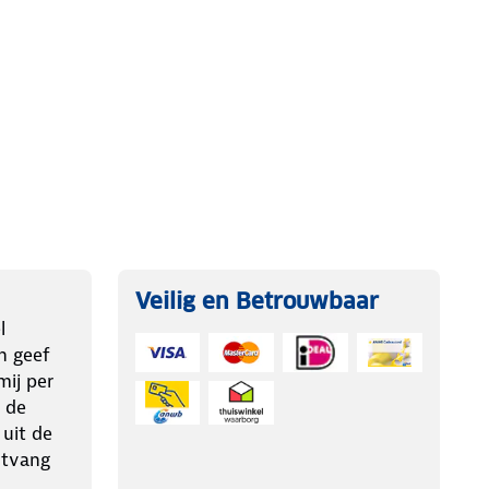
Veilig en Betrouwbaar
l
n geef
ij per
 de
 uit de
ntvang