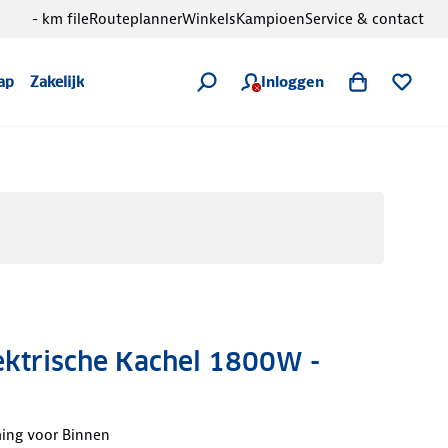
- km file
Routeplanner
Winkels
Kampioen
Service & contact
Inloggen
ap
Zakelijk
ektrische Kachel 1800W -
ming voor Binnen