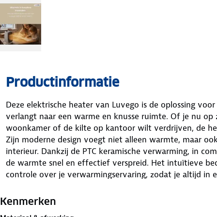
Productinformatie
Deze elektrische heater van Luvego is de oplossing voor
verlangt naar een warme en knusse ruimte. Of je nu op 
woonkamer of de kilte op kantoor wilt verdrijven, de he
Zijn moderne design voegt niet alleen warmte, maar ook e
interieur. Dankzij de PTC keramische verwarming, in co
de warmte snel en effectief verspreid. Het intuïtieve be
controle over je verwarmingservaring, zodat je altijd i
vertoeven. Voordelen van de Luvego Elektrische Kachel
Stijlvol design voor elke inrichting.
Kenmerken
Compact en licht, gemakkelijk te verplaatsen.