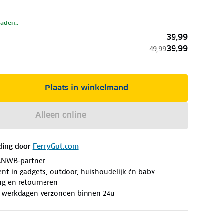
laden..
39,99
39,99
49,99
Plaats in winkelmand
Alleen online
ding door
FerryGut.com
ANWB-partner
nt in gadgets, outdoor, huishoudelijk én baby
ng en retourneren
p werkdagen verzonden binnen 24u