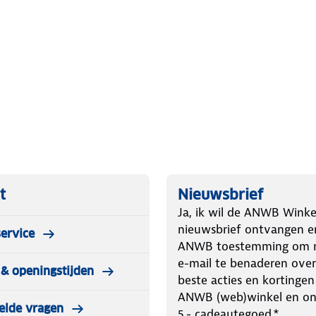
ilig gebruik.
diening.
uvego heeft een formaat van 182 x
kelijk verplaatsen. Efficiënte
nmerkt zich door een efficiënte
warmte gelijkmatig door de kamer
 de gehele ruimte gecreëerd, zonder
he heater is uitgerust met drie
TING. Deze veelzijdige opties
ssen aan jouw voorkeuren. Heb je
t
Nieuwsbrief
end of krachtige verwarming op een
Ja, ik wil de ANWB Winke
at om snel en eenvoudig de gewenste
nieuwsbrief ontvangen e
ervice
ED-display maken het nog makkelijker
ANWB toestemming om m
e temperatuur hebt.
e-mail te benaderen over
& openingstijden
beste acties en kortingen
ANWB (web)winkel en o
elde vragen
5.- cadeautegoed.*