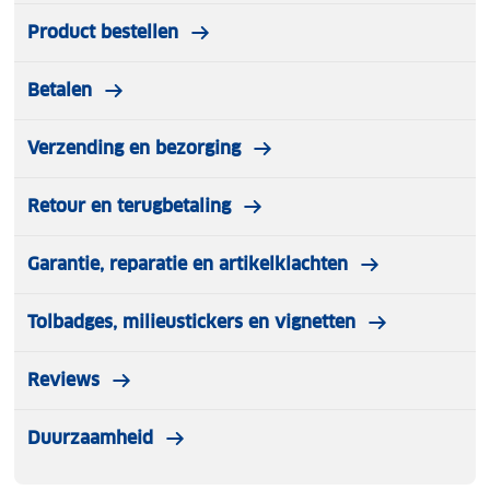
reisbenodigdheden, noodgevallen, gezondheid,
Product bestellen
toeristische tips, uitgaan, klimaat, winkelen, nuttige
adressen en talloze andere wetenswaardigheden.
Betalen
Insight Guide Toscane is hierdoor niet alleen een
bron van informatie en inspiratie maar ook een
bijzonder praktische reisgids.
Verzending en bezorging
Retour en terugbetaling
Garantie, reparatie en artikelklachten
Tolbadges, milieustickers en vignetten
Reviews
Duurzaamheid