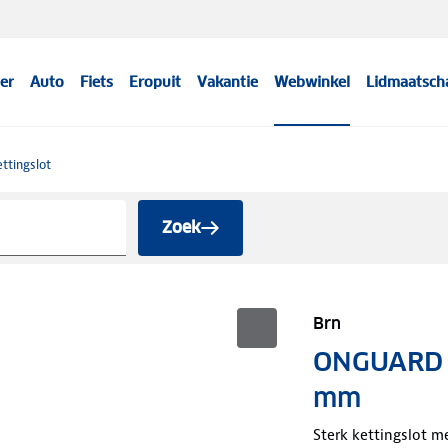
er
Auto
Fiets
Eropuit
Vakantie
Webwinkel
Lidmaatsch
ttingslot
Zoek
Brn
ONGUARD k
mm
Sterk kettingslot 