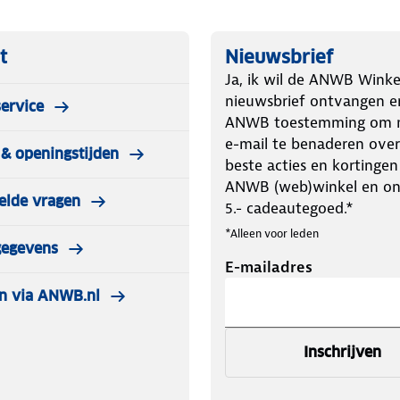
et geborduurde logo zal niet
t
Nieuwsbrief
Ja, ik wil de ANWB Winke
nieuwsbrief ontvangen e
ervice
pje
ANWB toestemming om m
e-mail te benaderen over
& openingstijden
beste acties en kortingen
ANWB (web)winkel en o
elde vragen
5.- cadeautegoed.*
*Alleen voor leden
gegevens
E-mailadres
n via ANWB.nl
Inschrijven