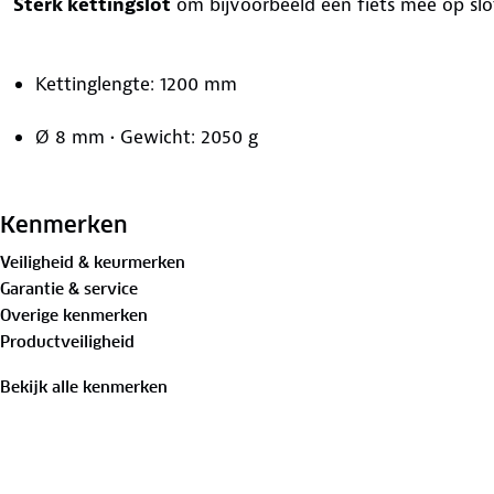
Sterk kettingslot
om bijvoorbeeld een fiets mee op slot
Kettinglengte: 1200 mm
Ø 8 mm • Gewicht: 2050 g
Gemaakt van stevig gehard staal, versterkt met titan
Kenmerken
X2P dubbel boutvergrendelingsmechanisme
Veiligheid & keurmerken
Garantie & service
De Z-cilinder is bestand tegen stoten en weerstand t
Overige kenmerken
Productveiligheid
Volledig metalen eindkappen bieden extra beschermin
Bekijk alle kenmerken
De automatische sleutelgatafdekkingen helpen de bin
tegen weersinvloeden
De 8 mm titanium versterkte, geharde stalen vierkant