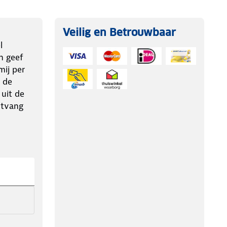
Veilig en Betrouwbaar
l
n geef
ij per
 de
 uit de
ntvang