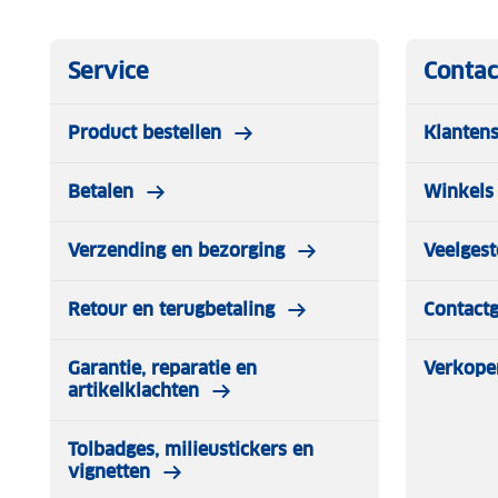
doorsnijden of openwrikken
De kettingafdekking beschermt lak en afwerkingen, h
Service
Contac
afbladderen of slijten
Product bestellen
Klantens
5 lasergesneden sleutels, waarvan 1 met LED microlam
Betalen
Winkels 
Verzending en bezorging
Veelgest
Retour en terugbetaling
Contact
Garantie, reparatie en
Verkope
artikelklachten
Tolbadges, milieustickers en
vignetten