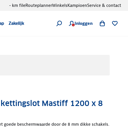
- km file
Routeplanner
Winkels
Kampioen
Service & contact
Inloggen
ap
Zakelijk
ettingslot Mastiff 1200 x 8
met goede beschermwaarde door de 8 mm dikke schakels.