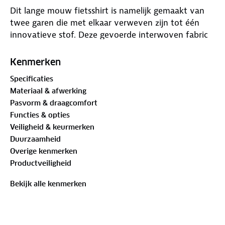
Dit lange mouw fietsshirt is namelijk gemaakt van
twee garen die met elkaar verweven zijn tot één
innovatieve stof. Deze gevoerde interwoven fabric
is dikker en steviger dan een reguliere stof, zonder in
te leveren op ademende kwaliteiten. Dit fietsshirt
Kenmerken
biedt daardoor meer warmte dan andere lange
Specificaties
mouw fietsshirts. En is daarom ideaal voor
Materiaal & afwerking
herfsttemperaturen.
Pasvorm & draagcomfort
De elastische zijpanelen lopen vanuit de taille over
Functies & opties
in de mouwen en dragen bij aan de comfortabele
Veiligheid & keurmerken
pasvorm. De mouwen zijn afgezet met
Duurzaamheid
comfortabele mouwboorden.
Overige kenmerken
Productveiligheid
De gladde stof heeft een lichte glans die het
wielershirt een stijlvolle uitstraling geeft.
Bekijk alle kenmerken
Model is 185cm en draagt maat M.