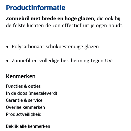
Productinformatie
Zonnebril met brede en hoge glazen
, die ook bij
de felste luchten de zon effectief uit je ogen houdt.
Polycarbonaat schokbestendige glazen
Zonnefilter: volledige bescherming tegen UV-
straling
Kenmerken
Glazen: rookkleurig • Filtercategorie: rook 3
Functies & opties
In de doos (meegeleverd)
Hypoallergene rubberen neuspads
Garantie & service
Overige kenmerken
Hypoallergene antislip rubberen pootjes
Productveiligheid
Microvezelzakje inbegrepen
Bekijk alle kenmerken