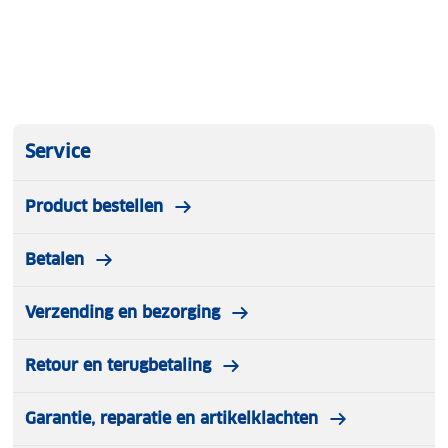
Alle BRN-glazen voldoen aan de volgende
certificeringen:
ANSI Z80.3 / EN 1836 / EN ISO 12312-1 / AS/NZS
1067 / AS/NZS 1067.1
Service
Geschikt voor zowel binnen- als buitengebruik
Product bestellen
EVA opbergetui met rits
Betalen
Verzending en bezorging
Retour en terugbetaling
Garantie, reparatie en artikelklachten