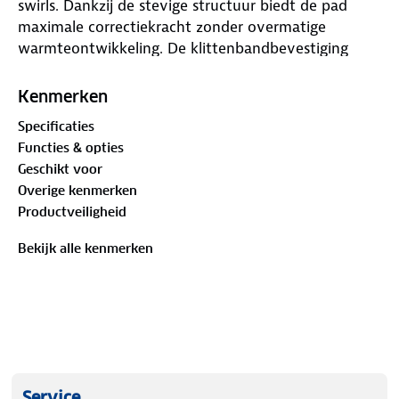
swirls. Dankzij de stevige structuur biedt de pad
maximale correctiekracht zonder overmatige
warmteontwikkeling. De klittenbandbevestiging
zorgt voor een stevige en veilige aansluiting op de
backing plate. Geschikt voor zowel dual action als
Kenmerken
roterende polijstmachines.
Specificaties
Functies & opties
Geschikt voor
Overige kenmerken
Productveiligheid
Bekijk alle kenmerken
Service