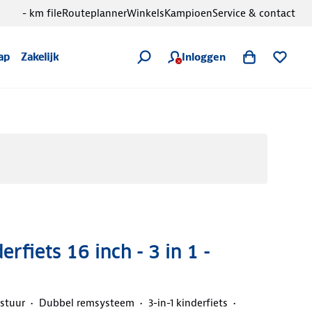
- km file
Routeplanner
Winkels
Kampioen
Service & contact
Inloggen
ap
Zakelijk
rfiets 16 inch - 3 in 1 -
 stuur
Dubbel remsysteem
3-in-1 kinderfiets