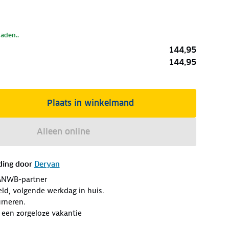
laden..
144,95
144,95
Plaats in winkelmand
Alleen online
ding door
Deryan
ANWB-partner
eld, volgende werkdag in huis.
rneren.
 een zorgeloze vakantie