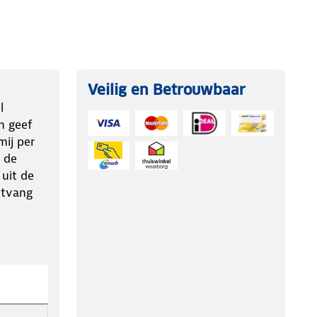
Veilig en Betrouwbaar
l
n geef
ij per
 de
 uit de
ntvang