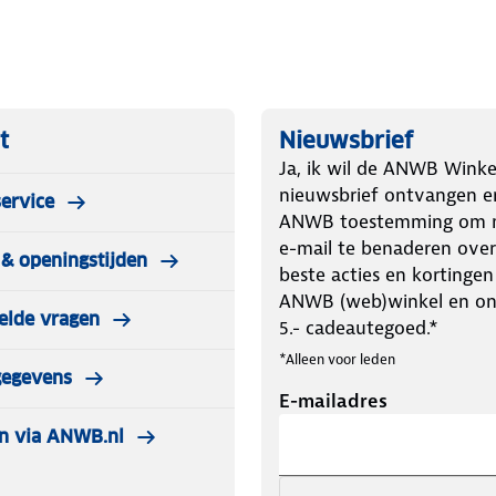
t
Nieuwsbrief
Ja, ik wil de ANWB Winke
nieuwsbrief ontvangen e
ervice
ANWB toestemming om m
e-mail te benaderen over
& openingstijden
beste acties en kortingen
ANWB (web)winkel en o
elde vragen
5.- cadeautegoed.*
*Alleen voor leden
gegevens
E-mailadres
n via ANWB.nl