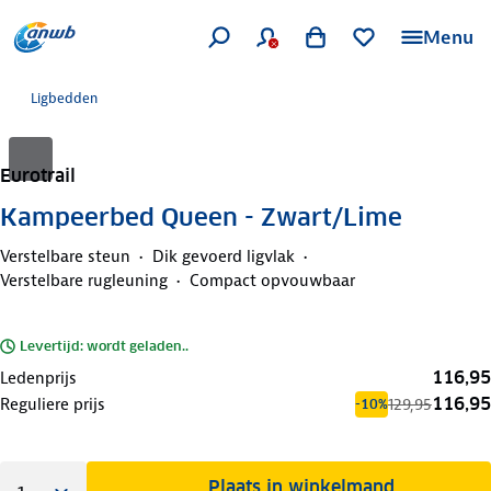
Menu
Ligbedden
Eurotrail
Kampeerbed Queen - Zwart/Lime
Verstelbare steun
Dik gevoerd ligvlak
Verstelbare rugleuning
Compact opvouwbaar
Levertijd: wordt geladen..
116,95
Ledenprijs
116,95
Reguliere prijs
129,95
-10%
Plaats in winkelmand