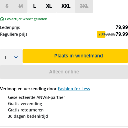
S
M
L
XL
XXL
3XL
Levertijd: wordt geladen..
79,99
Ledenprijs
79,99
Reguliere prijs
99,99
-20%
Plaats in winkelmand
Alleen online
Verkoop en verzending door
Fashion for Less
Geselecteerde ANWB-partner
Gratis verzending
Gratis retourneren
30 dagen bedenktijd