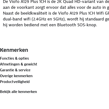
De Viofo A129 Plus 1CH is de 2K Quad HD-variant van de 
aan de voorkant zorgt ervoor dat alles voor de auto in
Naast de beeldkwaliteit is de Viofo A129 Plus 1CH Wifi GP
dual-band wifi (2.4GHz en 5GHz), wordt hij standaard 
hij worden bediend met een Bluetooth SOS-knop.
2K Quad HD-opnames
Kenmerken
De Viofo A129 Plus 1CH filmt in scherpe 2K 1440p 30fps
Functies & opties
combinatie met de Sony-sensor blijven details goed zich
Afmetingen & gewicht
Garantie & service
Overige kenmerken
Dual-band wifi
Productveiligheid
De Viofo A129 Plus 1CH is uitgerust met dual-band wifi
Bekijk alle kenmerken
blijft en het netwerk betrouwbaar is. Via de Viofo-app 
telefoon of tablet de beelden direct worden bekeken e