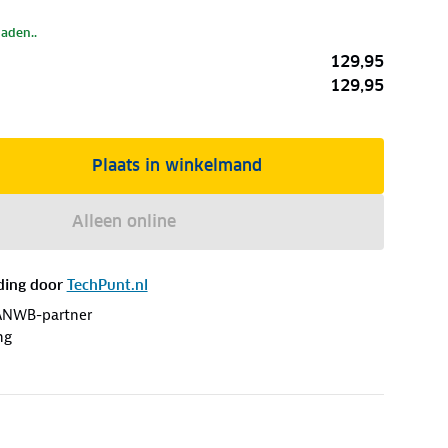
laden..
129,95
129,95
Plaats in winkelmand
Alleen online
ding door
TechPunt.nl
ANWB-partner
ng