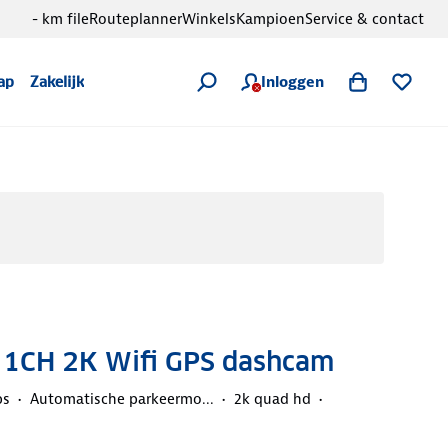
- km file
Routeplanner
Winkels
Kampioen
Service & contact
Inloggen
ap
Zakelijk
 1CH 2K Wifi GPS dashcam
ps
Automatische parkeermo...
2k quad hd