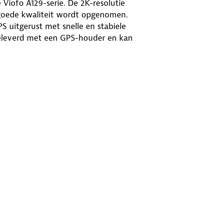
Viofo A129-serie. De 2K-resolutie
 goede kwaliteit wordt opgenomen.
S uitgerust met snelle en stabiele
geleverd met een GPS-houder en kan
. Door de Novatek 96663-chip in
tbaar, ook in het donker.
, waardoor de bestandsoverdracht snel
kunnen op elke iOS- en Android-
n gedownload.