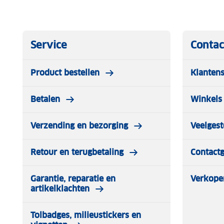
Automatische parkeerstand
De Viofo A129 Plus is uitgerust met een automatische 
Service
Contac
of time-lapse. Bij bewegingsdetectie staat de camera in
van 30 seconden wanneer beweging wordt waargenomen
Product bestellen
Klantens
continu een video van 2fps op, die later versneld kan w
deze manier is er altijd beeldmateriaal beschikbaar wan
Betalen
Winkels 
deze geparkeerd staat.
Verzending en bezorging
Veelgest
Retour en terugbetaling
Contact
Garantie, reparatie en
Verkope
artikelklachten
Tolbadges, milieustickers en