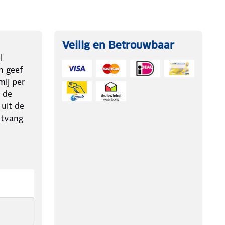
Veilig en Betrouwbaar
l
n geef
ij per
 de
 uit de
ntvang