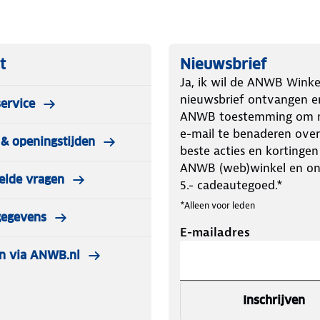
parkeerstand met bewegingsdetectie
t
Nieuwsbrief
 stand-by en begint hij een opname
Ja, ik wil de ANWB Winke
. Bij time-lapse neemt de camera
nieuwsbrief ontvangen e
ervice
orden afgespeeld als 30fps-video. Op
ANWB toestemming om m
neer de auto wordt beschadigd terwijl
e-mail te benaderen over
& openingstijden
beste acties en kortingen
ANWB (web)winkel en o
elde vragen
5.- cadeautegoed.*
*Alleen voor leden
gegevens
E-mailadres
n via ANWB.nl
Inschrijven