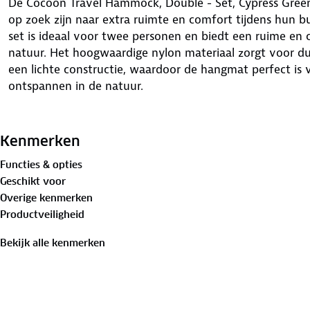
De Cocoon Travel Hammock, Double - Set, Cypress Green
op zoek zijn naar extra ruimte en comfort tijdens hun 
set is ideaal voor twee personen en biedt een ruime en 
natuur. Het hoogwaardige nylon materiaal zorgt voor
een lichte constructie, waardoor de hangmat perfect is
ontspannen in de natuur.
Met de bijgeleverde ophangriemen kun je de hangmat 
andere steunpunten, wat zorgt voor een snelle en veilige
Kenmerken
zorgt voor een natuurlijke uitstraling die perfect past b
Functies & opties
Geschikt voor
De Cocoon Travel Hammock, Double - Set, Cypress Green
Overige kenmerken
plek om te rusten, maar is ook ontworpen om lichtgewich
Productveiligheid
eenvoudig op te bergen en mee te nemen, zodat je nooi
avonturen je ook brengen.
Bekijk alle kenmerken
Belangrijkste kenmerken:
Ruimte voor twee personen: Het dubbele ontwerp bied
twee personen.