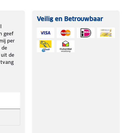
Veilig en Betrouwbaar
l
n geef
ij per
 de
 uit de
ntvang