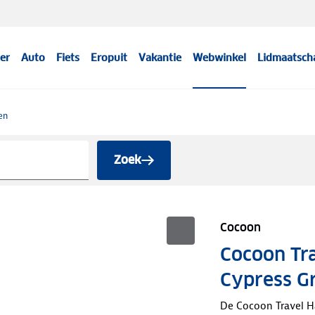
er
Auto
Fiets
Eropuit
Vakantie
Webwinkel
Lidmaatsch
en
Zoek
Cocoon
Cocoon Tr
Cypress G
De Cocoon Travel H