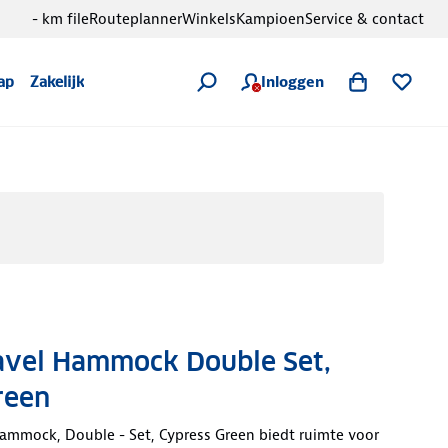
- km file
Routeplanner
Winkels
Kampioen
Service & contact
Inloggen
ap
Zakelijk
avel Hammock Double Set,
reen
ammock, Double - Set, Cypress Green biedt ruimte voor