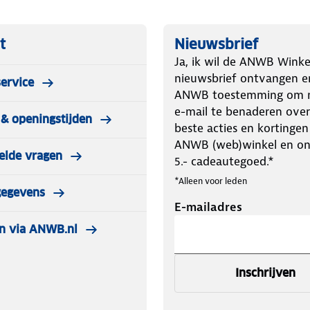
gmat licht en gemakkelijk mee te
d tegen intensief gebruik.
t
Nieuwsbrief
ij je buitenactiviteiten.
Ja, ik wil de ANWB Winke
aken installatie snel en eenvoudig.
nieuwsbrief ontvangen e
ervice
 slaapplaats.
ANWB toestemming om m
e-mail te benaderen over
& openingstijden
beste acties en kortingen
ANWB (web)winkel en o
elde vragen
5.- cadeautegoed.*
*Alleen voor leden
gegevens
E-mailadres
n via ANWB.nl
 is de perfecte keuze voor iedereen
Inschrijven
tenavonturen, met de betrouwbaarheid
trust