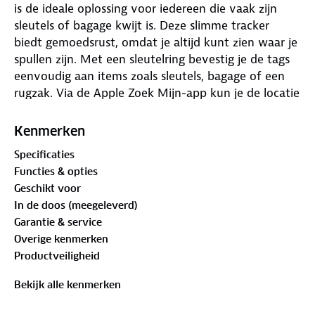
is de ideale oplossing voor iedereen die vaak zijn
sleutels of bagage kwijt is. Deze slimme tracker
biedt gemoedsrust, omdat je altijd kunt zien waar je
spullen zijn. Met een sleutelring bevestig je de tags
eenvoudig aan items zoals sleutels, bagage of een
rugzak. Via de Apple Zoek Mijn-app kun je de locatie
van je spullen volgen en ontvang je meldingen als je
iets vergeet. Als de tag dichtbij is, kun je het geluid
Kenmerken
laten afspelen om je item snel terug te vinden.
Specificaties
Functies & opties
De imoshion Mini Tag is eenvoudig te bevestigen
Geschikt voor
aan je sleutelbos, portemonnee of backpack met
In de doos (meegeleverd)
het meegeleverde koord. Dit maakt het makkelijk
Garantie & service
om de tag snel te verplaatsen tussen verschillende
Overige kenmerken
items. De tag is ook compatibel met Apple AirTag
Productveiligheid
hoesjes, zodat je hem kunt personaliseren.
Bekijk alle kenmerken
Met een batterijlevensduur van tot wel 6 maanden
biedt deze tag langdurig gemak. Als de batterij leeg