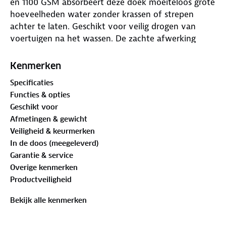
en 1100 GSM absorbeert deze doek moeiteloos grote
hoeveelheden water zonder krassen of strepen
achter te laten. Geschikt voor veilig drogen van
voertuigen na het wassen. De zachte afwerking
maakt hem ideaal voor gebruik op lak, glas en
kunststof. Machinewasbaar zonder verlies van
Kenmerken
kwaliteit.
Specificaties
Functies & opties
Geschikt voor
Afmetingen & gewicht
Veiligheid & keurmerken
In de doos (meegeleverd)
Garantie & service
Overige kenmerken
Productveiligheid
Bekijk alle kenmerken