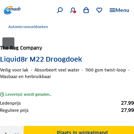
Menu
Automicrovezeldoeken
The Rag Company
Liquid8r M22 Droogdoek
Veilig voor lak
Absorbeert veel water
1100 gsm twist-loop
Wasbaar en herbruikbaar
Levertijd: wordt geladen..
27,99
Ledenprijs
27,99
Reguliere prijs
Plaats in winkelmand