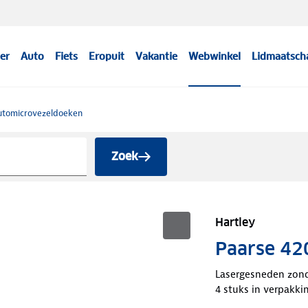
er
Auto
Fiets
Eropuit
Vakantie
Webwinkel
Lidmaatsch
utomicrovezeldoeken
Zoek
Hartley
Paarse 42
Lasergesneden zond
4 stuks in verpakki