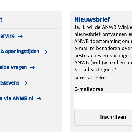
t
Nieuwsbrief
Ja, ik wil de ANWB Winke
nieuwsbrief ontvangen e
ervice
ANWB toestemming om m
e-mail te benaderen over
& openingstijden
beste acties en kortingen
ANWB (web)winkel en o
elde vragen
5.- cadeautegoed.*
*Alleen voor leden
gegevens
E-mailadres
n via ANWB.nl
Inschrijven