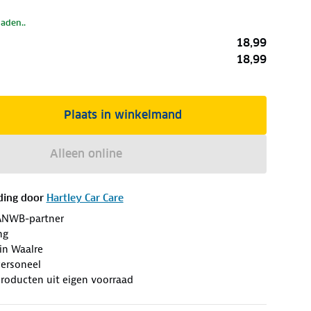
laden..
18,99
18,99
Plaats in winkelmand
Alleen online
ding door
Hartley Car Care
ANWB-partner
ng
in Waalre
Personeel
roducten uit eigen voorraad