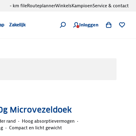
- km file
Routeplanner
Winkels
Kampioen
Service & contact
Inloggen
ap
Zakelijk
0g Microvezeldoek
er rand
Hoog absorptievermogen
ng
Compact en licht gewicht