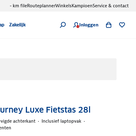
- km file
Routeplanner
Winkels
Kampioen
Service & contact
Inloggen
ap
Zakelijk
urney Luxe Fietstas 28l
evigde achterkant
Inclusief laptopvak
enten