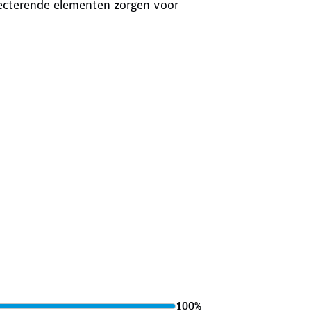
eflecterende elementen zorgen voor
bruiken als schoudertas dankzij de
van circa 1 kg is de tas licht in
100
%