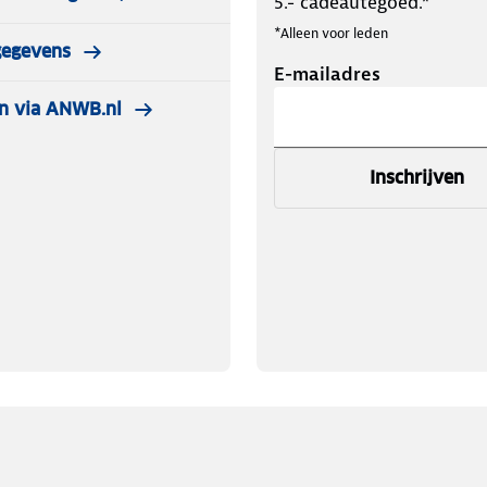
5.- cadeautegoed.*
*Alleen voor leden
gegevens
E-mailadres
n via ANWB.nl
Inschrijven