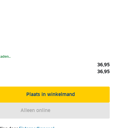
laden..
36,95
36,95
Plaats in winkelmand
Alleen online