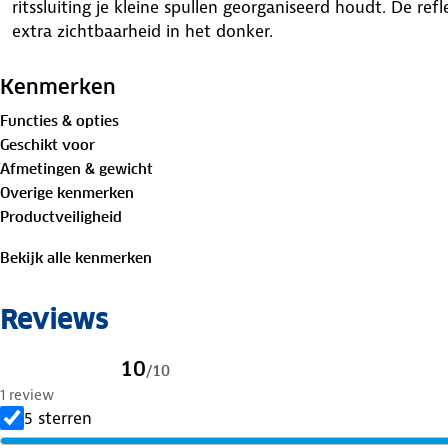
ritssluiting je kleine spullen georganiseerd houdt. De r
extra zichtbaarheid in het donker.
De bevestiging gebeurt eenvoudig en de tas is ook te ge
Kenmerken
meegeleverde draagband en het handvat. Met een gewicht 
Functies & opties
gebruik.
Geschikt voor
Afmetingen & gewicht
Overige kenmerken
Productveiligheid
Bekijk alle kenmerken
Reviews
10
/
10
1 review
5 sterren