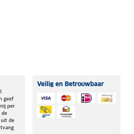
Veilig en Betrouwbaar
l
n geef
ij per
 de
 uit de
ntvang