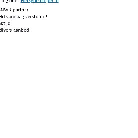
ding door
Fietsgoedkoper.nl
ANWB-partner
eld vandaag verstuurd!
ktijd!
divers aanbod!