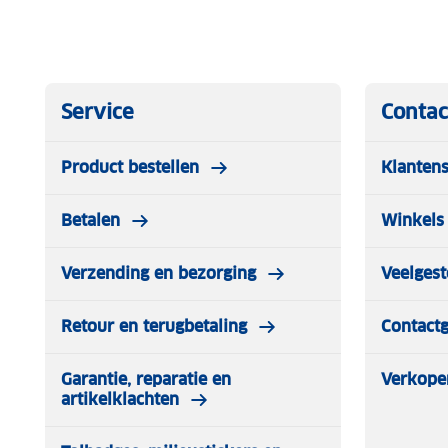
Lichtgewicht en ademend
Duurzame anti-odor coffeetreatment
Gebrushte binnenkant (extra zacht op de huid)
Service
Contac
Helm-compatibel
Product bestellen
Klantens
Alleen verkrijgbaar in zwart
Betalen
Winkels 
Verzending en bezorging
Veelgest
Retour en terugbetaling
Contact
Garantie, reparatie en
Verkope
artikelklachten