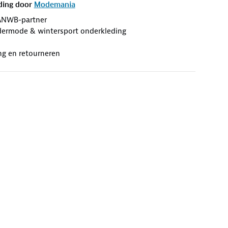
ding door
Modemania
ANWB-partner
ermode & wintersport onderkleding
ng en retourneren