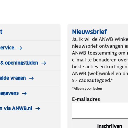
t
Nieuwsbrief
Ja, ik wil de ANWB Winke
nieuwsbrief ontvangen e
ervice
ANWB toestemming om m
e-mail te benaderen over
& openingstijden
beste acties en kortingen
ANWB (web)winkel en o
elde vragen
5.- cadeautegoed.*
*Alleen voor leden
gegevens
E-mailadres
n via ANWB.nl
Inschrijven