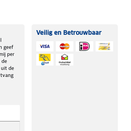
Veilig en Betrouwbaar
l
n geef
ij per
 de
 uit de
ntvang