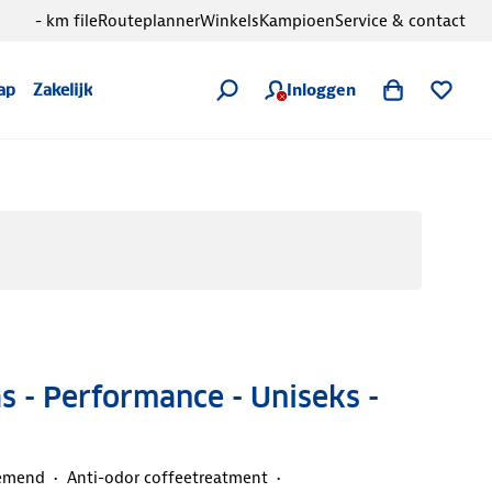
- km file
Routeplanner
Winkels
Kampioen
Service & contact
Inloggen
ap
Zakelijk
 - Performance - Uniseks -
demend
Anti-odor coffeetreatment