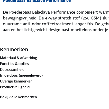
Poederbaas Balaclava Performance
De Poederbaas Balaclava Performance combineert war
bewegingsvrijheid. De 4-way stretch stof (250 GSM) sluit
duurzame anti-odor coffeetreatment langer fris. De geb
aan en het lichtgewicht design past moeiteloos onder je 
Eigenschappen van Poederbaas Balaclava Performance
Kenmerken
Materiaal & afwerking
Functies & opties
Merk:
Poederbaas
Duurzaamheid
In de doos (meegeleverd)
Model:
Balaclava Performance
Overige kenmerken
Productveiligheid
Materiaal:
88% polyester, 12% elastaan
Bekijk alle kenmerken
4-way stretch stof (250 GSM, extra warm)