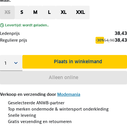
Maat
:
XS
S
M
L
XL
XXL
Levertijd: wordt geladen..
38,43
Ledenprijs
38,43
Reguliere prijs
54,90
-30%
Plaats in winkelmand
Alleen online
Verkoop en verzending door
Modemania
Geselecteerde ANWB-partner
Top merken ondermode & wintersport onderkleding
Snelle levering
Gratis verzending en retourneren