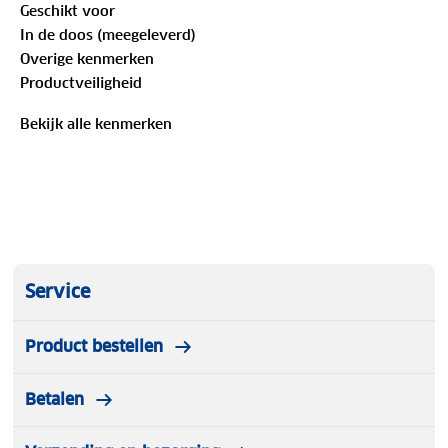
Geschikt voor
Dames Four Seasons
In de doos (meegeleverd)
Overige kenmerken
Productveiligheid
Merk:
Poederbaas
Bekijk alle kenmerken
Model:
Fluffy Jacket Dames Four Seasons
Materiaal:
100% polyester
Maten:
XS t/m XXL
Warme en zachte stof
Service
Comfortabele pasvorm
Product bestellen
Lichtgewicht
Betalen
Stijlvol design