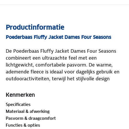
Productinformatie
Poederbaas Fluffy Jacket Dames Four Seasons
De Poederbaas Fluffy Jacket Dames Four Seasons
combineert een ultrazachte feel met een
lichtgewicht, comfortabele pasvorm. De warme,
ademende fleece is ideaal voor dagelijks gebruik en
outdooractiviteiten, terwijl het stijlvolle design
moeiteloos te combineren is met je garderobe.
Gemaakt van polyester en ontworpen voor
Kenmerken
langdurig draagplezier. Verkrijgbaar in verschillende
Specificaties
kleuren.
Materiaal & afwerking
Pasvorm & draagcomfort
Functies & opties
Eigenschappen van Poederbaas Fluffy Jacket