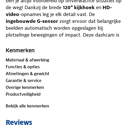
ben je altijd voorbereid op onverwachte situaties op
de weg! Dankzij de brede
120° kijkhoek
en
HD-
video
-opnames leg je elk detail vast. De
ingebouwde G-sensor
zorgt ervoor dat belangrijke
beelden automatisch worden opgeslagen bij
plotselinge bewegingen of impact. Deze dashcam is
voorzien van
loop recording
(start met filmen
wanneer de auto start).
Kenmerken
Materiaal & afwerking
Functies & opties
Afmetingen & gewicht
Garantie & service
Overige kenmerken
Productveiligheid
Bekijk alle kenmerken
Reviews