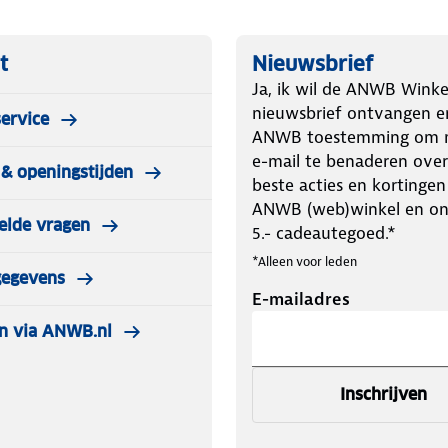
t
Nieuwsbrief
Ja, ik wil de ANWB Winke
nieuwsbrief ontvangen e
ervice
ANWB toestemming om m
e-mail te benaderen over
& openingstijden
beste acties en kortingen
ANWB (web)winkel en o
elde vragen
5.- cadeautegoed.*
*Alleen voor leden
gegevens
E-mailadres
n via ANWB.nl
Inschrijven