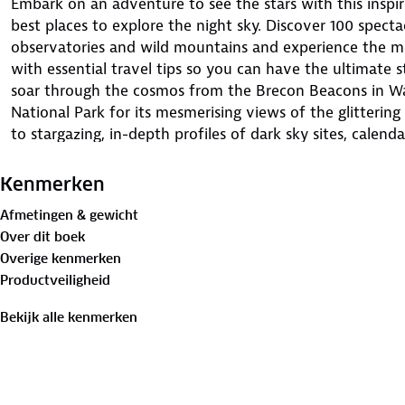
Embark on an adventure to see the stars with this inspir
best places to explore the night sky. Discover 100 spectac
observatories and wild mountains and experience the me
with essential travel tips so you can have the ultimate s
soar through the cosmos from the Brecon Beacons in Wal
National Park for its mesmerising views of the glittering
to stargazing, in-depth profiles of dark sky sites, calen
and a further collection of must-visit locations to watc
book is perfect for those interested in astronomy, astr
Kenmerken
us.
Afmetingen & gewicht
Over dit boek
Overige kenmerken
Productveiligheid
Bekijk alle kenmerken