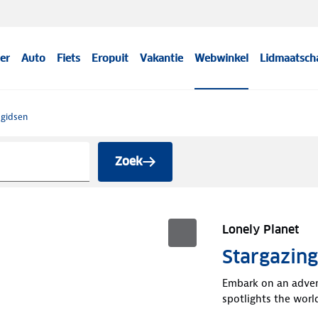
er
Auto
Fiets
Eropuit
Vakantie
Webwinkel
Lidmaatsch
sgidsen
Zoek
Lonely Planet
Stargazin
Embark on an advent
spotlights the world