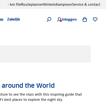
- km file
Routeplanner
Winkels
Kampioen
Service & contact
Inloggen
ap
Zakelijk
g around the World
ure to see the stars with this inspiring guide that
's best places to explore the night sky.