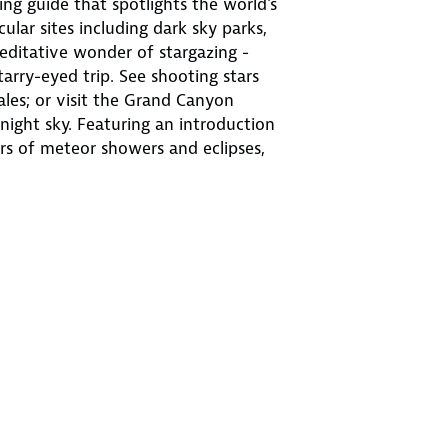
ing guide that spotlights the world's
ular sites including dark sky parks,
ditative wonder of stargazing -
tarry-eyed trip. See shooting stars
es; or visit the Grand Canyon
 night sky. Featuring an introduction
dars of meteor showers and eclipses,
h space phenomena, this fascinating
ology, and the amazing world around