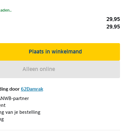
laden..
29,95
29,95
Plaats in winkelmand
Alleen online
ding door
62Damrak
ANWB-partner
ent
ng van je bestelling
ng