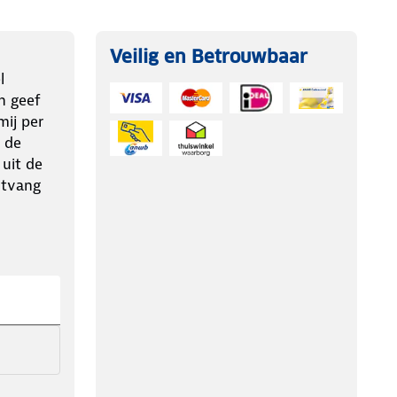
Veilig en Betrouwbaar
l
n geef
ij per
 de
 uit de
ntvang