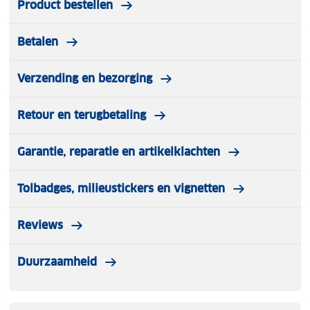
Product bestellen
and colour coding that suggest ideal trip length:
short break, one week, two weeks plus.
Betalen
Verzending en bezorging
Retour en terugbetaling
Garantie, reparatie en artikelklachten
Tolbadges, milieustickers en vignetten
Reviews
Duurzaamheid