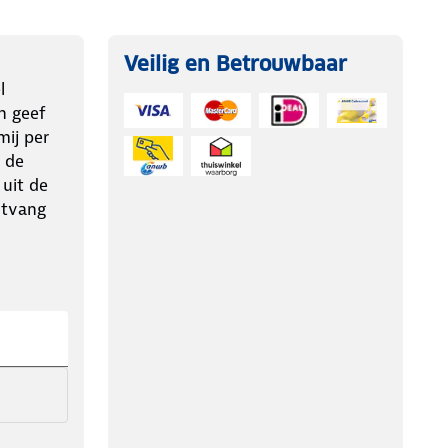
Veilig en Betrouwbaar
l
n geef
ij per
 de
 uit de
ntvang