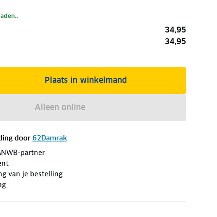
laden..
34,95
34,95
Plaats in winkelmand
Alleen online
ding door
62Damrak
ANWB-partner
ent
ng van je bestelling
ng