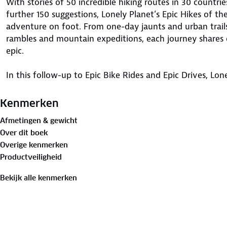
With stories of 50 incredible hiking routes in 30 countri
further 150 suggestions, Lonely Planet’s Epic Hikes of the
adventure on foot. From one-day jaunts and urban trails
rambles and mountain expeditions, each journey shares o
epic.
In this follow-up to Epic Bike Rides and Epic Drives, Lo
the world’s best treks and trails. Epic Hikes is organised
brought to life by a first-person account, beautiful pho
Kenmerken
maps. Additionally, each hike includes trip planning adv
Afmetingen & gewicht
stay, what to pack and where to eat, as well as recommen
Over dit boek
other regions of the world.
Overige kenmerken
Productveiligheid
Bekijk alle kenmerken