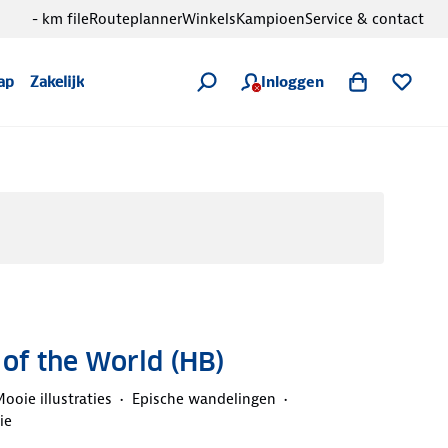
- km file
Routeplanner
Winkels
Kampioen
Service & contact
Inloggen
ap
Zakelijk
 of the World (HB)
ooie illustraties
Epische wandelingen
ie