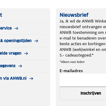
t
Nieuwsbrief
Ja, ik wil de ANWB Winke
nieuwsbrief ontvangen e
ervice
ANWB toestemming om m
e-mail te benaderen over
& openingstijden
beste acties en kortingen
ANWB (web)winkel en o
elde vragen
5.- cadeautegoed.*
*Alleen voor leden
gegevens
E-mailadres
n via ANWB.nl
Inschrijven