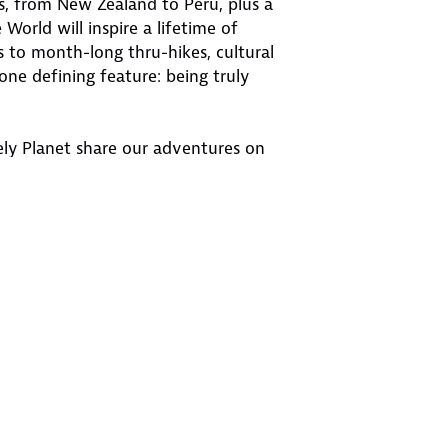
es, from New Zealand to Peru, plus a
 World will inspire a lifetime of
 to month-long thru-hikes, cultural
ne defining feature: being truly
nely Planet share our adventures on
 by continent, with each route
tographs and charming illustrated
ice on how to get there, where to
dations for three similar hikes in