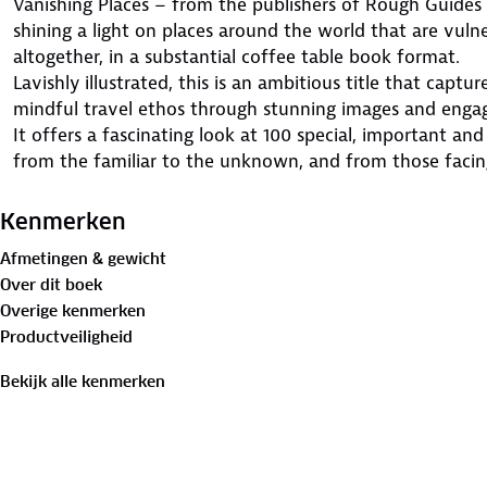
Vanishing Places – from the publishers of Rough Guides — i
shining a light on places around the world that are vulne
altogether, in a substantial coffee table book format.
Lavishly illustrated, this is an ambitious title that capt
mindful travel ethos through stunning images and engag
It offers a fascinating look at 100 special, important and
from the familiar to the unknown, and from those facin
the local culture is changing rapidly.
Kenmerken
Afmetingen & gewicht
Over dit boek
Overige kenmerken
Productveiligheid
Bekijk alle kenmerken