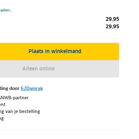
laden..
29,95
29,95
Plaats in winkelmand
Alleen online
ding door
62Damrak
ANWB-partner
ent
ng van je bestelling
ng