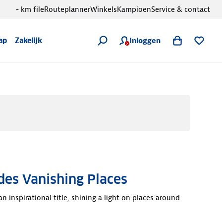
- km file
Routeplanner
Winkels
Kampioen
Service & contact
Inloggen
ap
Zakelijk
es Vanishing Places
an inspirational title, shining a light on places around