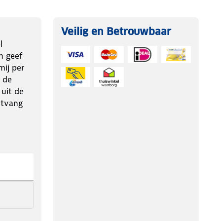
Veilig en Betrouwbaar
l
n geef
ij per
 de
 uit de
ntvang