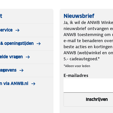
t
Nieuwsbrief
Ja, ik wil de ANWB Winke
nieuwsbrief ontvangen e
ervice
ANWB toestemming om m
e-mail te benaderen over
& openingstijden
beste acties en kortingen
ANWB (web)winkel en o
elde vragen
5.- cadeautegoed.*
*Alleen voor leden
gegevens
E-mailadres
n via ANWB.nl
Inschrijven