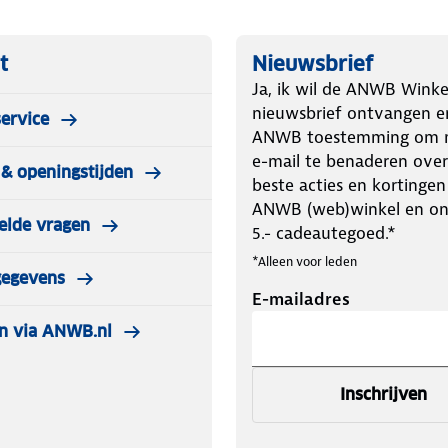
t
Nieuwsbrief
Ja, ik wil de ANWB Winke
nieuwsbrief ontvangen e
ervice
ANWB toestemming om m
e-mail te benaderen over
& openingstijden
beste acties en kortingen
ANWB (web)winkel en o
elde vragen
5.- cadeautegoed.*
*Alleen voor leden
gegevens
E-mailadres
n via ANWB.nl
Inschrijven