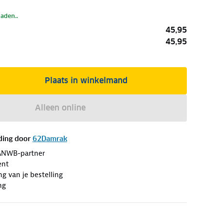
laden..
45,95
45,95
Plaats in winkelmand
Alleen online
ding door
62Damrak
ANWB-partner
ent
ng van je bestelling
ng