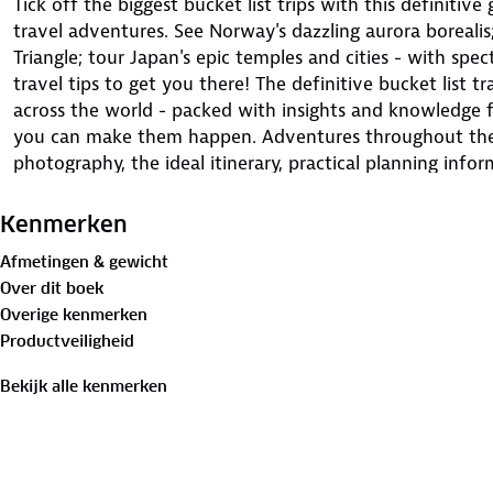
Tick off the biggest bucket list trips with this definitive
travel adventures. See Norway's dazzling aurora borealis;
Triangle; tour Japan's epic temples and cities - with spec
travel tips to get you there! The definitive bucket list t
across the world - packed with insights and knowledge 
you can make them happen. Adventures throughout the
photography, the ideal itinerary, practical planning info
have experienced the trip, plus coverage of the regional 
culture, history, activities, food and drink, and simply 
Kenmerken
Essential practical planning information including how to
Afmetingen & gewicht
transport options where possible, when to go, and things
Over dit boek
different climates. Breathtaking photography to inspire
Overige kenmerken
maps.
Productveiligheid
Bekijk alle kenmerken