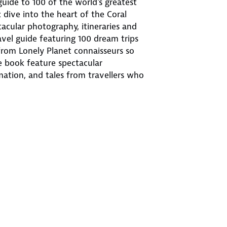
 guide to 100 of the world's greatest
 dive into the heart of the Coral
tacular photography, itineraries and
ravel guide featuring 100 dream trips
from Lonely Planet connaisseurs so
 book feature spectacular
rmation, and tales from travellers who
specialities. Travel themes include
exploring an amazing new destination.
 get there with details of sustainable
 of note including gear to pack for
 your next adventure and 50 detailed