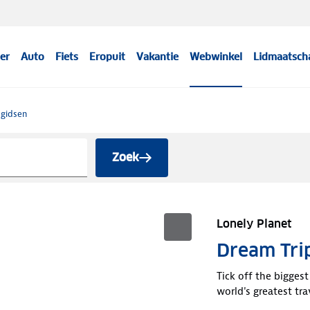
er
Auto
Fiets
Eropuit
Vakantie
Webwinkel
Lidmaatsch
sgidsen
Zoek
Lonely Planet
Dream Trip
Tick off the biggest
world's greatest tr