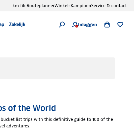
- km file
Routeplanner
Winkels
Kampioen
Service & contact
Inloggen
ap
Zakelijk
s of the World
 bucket list trips with this definitive guide to 100 of the
avel adventures.