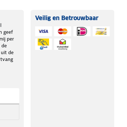
Veilig en Betrouwbaar
l
n geef
ij per
 de
 uit de
ntvang