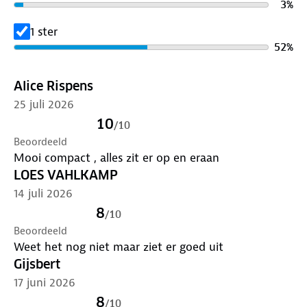
3
%
AM/FM/WB-radio met Telescopische Antenne:
1 ster
Ontvangst van AM (520-1710 kHz), FM (87-108 MHz)
52
%
en WB (162.400-162.550 kHz).
Ideaal voor weerberichten, noodmeldingen en lokale
updates.
Alice Rispens
Uitschuifbare antenne voor verbeterde
25 juli 2026
signaalontvangst.
10
/
10
LED Zaklamp met SOS-functie:
Beoordeeld
Voorzien van een 1W LED-zaklamp voor krachtig
Mooi compact , alles zit er op en eraan
licht.
LOES VAHLKAMP
Extra LED-leeslamp voor kaarten of documenten.
14 juli 2026
SOS-modus met fel knipperlicht en luid alarmgeluid
8
voor noodsituaties.
/
10
Beoordeeld
Multifunctioneel Design:
Weet het nog niet maar ziet er goed uit
Compact en lichtgewicht (slechts 360 gram).
Gijsbert
Robuuste ABS-behuizing, spatwaterdicht (IPX3).
Handzaam formaat: eenvoudig mee te nemen in
17 juni 2026
rugzak, auto of noodpakket
8
/
10