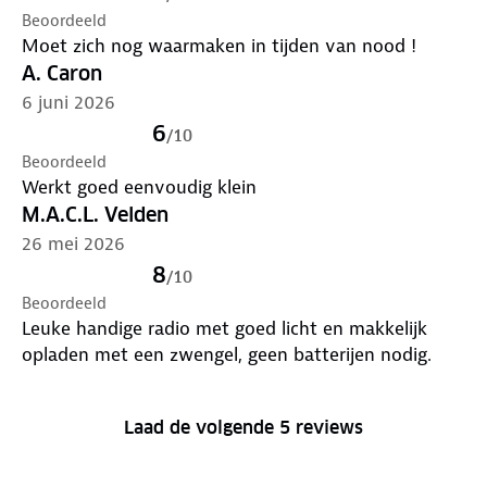
Beoordeeld
Specificaties:
Moet zich nog waarmaken in tijden van nood !
A. Caron
Model: 2000mAh multifunctionele noodradio
6 juni 2026
Ingebouwde Powerbank: 2000mAh
6
/
10
Extra voeding: 3× AAA-batterijen (meegeleverd)
Beoordeeld
Oplaadmogelijkheden: Zonnepaneel, Handslinger,
Werkt goed eenvoudig klein
USB, Batterijen
M.A.C.L. Velden
Frequentiebereik: FM 87-108 MHz, AM 520-1710 kHz,
26 mei 2026
WB 162.400-162.550 kHz
LED Zaklamp: 2W + leeslamp
8
/
10
SOS-functie: Alarmgeluid en knipperend noodsignaal
Beoordeeld
Afmetingen: 158 × 81 × 63 mm
Leuke handige radio met goed licht en makkelijk
Gewicht: 360 g
opladen met een zwengel, geen batterijen nodig.
Waterdichtheid: IPX3
Laad de volgende 5 reviews