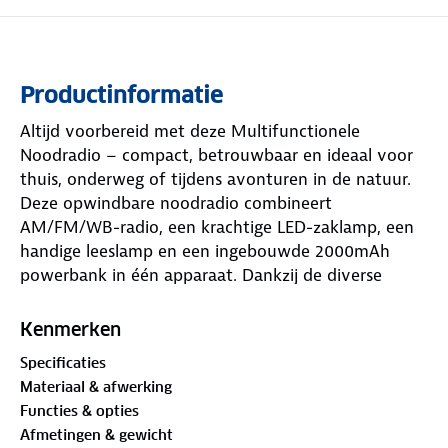
Productinformatie
Altijd voorbereid met deze Multifunctionele
Noodradio – compact, betrouwbaar en ideaal voor
thuis, onderweg of tijdens avonturen in de natuur.
Deze opwindbare noodradio combineert
AM/FM/WB-radio, een krachtige LED-zaklamp, een
handige leeslamp en een ingebouwde 2000mAh
powerbank in één apparaat. Dankzij de diverse
laadopties, waaronder zonne-energie en handslinger,
blijf je altijd verbonden – zelfs in noodsituaties of
Kenmerken
wanneer de stroom uitvalt.
Specificaties
Materiaal & afwerking
Met deze noodradio beschik je over essentiële
Functies & opties
functies: van betrouwbare informatievoorziening
Afmetingen & gewicht
tot licht en energie. Een must-have in elk