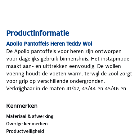
Productinformatie
Apollo Pantoffels Heren Teddy Wol
De Apollo pantoffels voor heren zijn ontworpen
voor dagelijks gebruik binnenshuis. Het instapmodel
maakt aan- en uittrekken eenvoudig. De wollen
voering houdt de voeten warm, terwijl de zool zorgt
voor grip op verschillende ondergronden.
Verkrijgbaar in de maten 41/42, 43/44 en 45/46 en
verschillende kleuren.
Apollo Pantoffels Heren Teddy Wol
Kenmerken
Merk
: Apollo
Materiaal & afwerking
Inhoud
: 1 paar wollen instap pantoffels
Overige kenmerken
Geslacht
: Heren
Productveiligheid
Maten
: 41/42, 43/44 &45/46