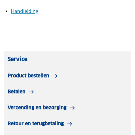
Handleiding
24/7 bescherming tegen koolmonoxide
De CS11R bewaakt dag en nacht de luchtkwaliteit en
waarschuwt tijdig bij gevaarlijke CO-concentraties:
Service
50 ppm: binnen 60–90 minuten
Product bestellen
Betalen
100 ppm: binnen 10–40 minuten
Verzending en bezorging
300 ppm: binnen 3 minuten
Retour en terugbetaling