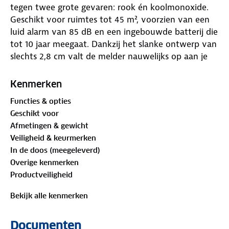
tegen twee grote gevaren: rook én koolmonoxide.
Geschikt voor ruimtes tot 45 m², voorzien van een
luid alarm van 85 dB en een ingebouwde batterij die
tot 10 jaar meegaat. Dankzij het slanke ontwerp van
slechts 2,8 cm valt de melder nauwelijks op aan je
plafond.
Kenmerken
Functies & opties
Geschikt voor
Draadloos koppelbaar
Afmetingen & gewicht
Veiligheid & keurmerken
Met de ingebouwde RF-module koppel je tot 30
In de doos (meegeleverd)
melders uit de SAVS SafeLink-serie draadloos aan
Overige kenmerken
elkaar. Zodra één melder rook of koolmonoxide
Productveiligheid
detecteert, geven alle gekoppelde melders tegelijk
alarm. Ideaal voor grotere woningen of meerdere
Bekijk alle kenmerken
verdiepingen. De verbinding reikt tot 100 meter in
open ruimte.
Documenten