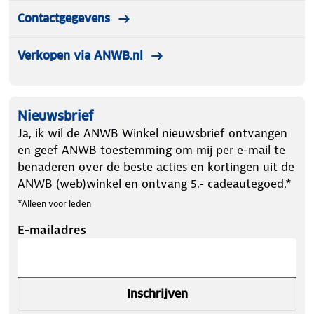
installatie is zo geregeld. Liever schroeven? Dat kan
Contactgegevens
natuurlijk ook.
Verkopen via ANWB.nl
Dun en gecertificeerd design
Nieuwsbrief
Met een hoogte van slechts 2,8 cm heeft de CS11R
Ja, ik wil de ANWB Winkel nieuwsbrief ontvangen
een strak en onopvallend ontwerp. De melder
en geef ANWB toestemming om mij per e-mail te
voldoet aan de Europese normen EN14604 (rook) en
benaderen over de beste acties en kortingen uit de
EN50291 (CO) en draagt het CE-keurmerk, wat staat
ANWB (web)winkel en ontvang 5.- cadeautegoed.*
voor kwaliteit en veiligheid.
*Alleen voor leden
E-mailadres
Pluspunten in het kort:
Inschrijven
10 jaar batterij
– Langdurige bescherming zonder
vervanging.