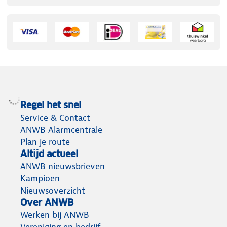
Dubbele detectie
– Waarschuwt voor rook én
koolmonoxide.
Draadloos koppelbaar
– Tot 30 melders verbinden.
Makkelijk te bedienen
– Grote test- en
pauzeknop.
Regel het snel
Service & Contact
Geen storend LED-lampje
– Geschikt voor
ANWB Alarmcentrale
slaapkamers.
Plan je route
Altijd actueel
Montage zonder boren
– Plakstrip inbegrepen.
ANWB nieuwsbrieven
Kampioen
Nieuwsoverzicht
Over ANWB
Werken bij ANWB