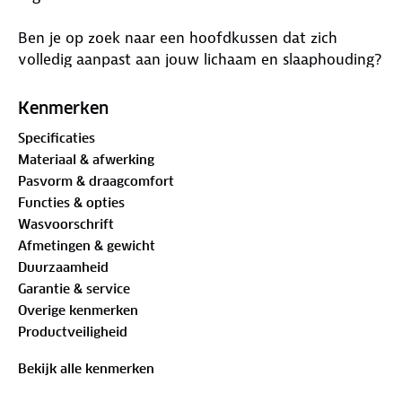
Ben je op zoek naar een hoofdkussen dat zich
volledig aanpast aan jouw lichaam en slaaphouding?
Dit ergonomische hoofdkussen is ontworpen om
nek- en rugklachten te verminderen en je nachtrust
Kenmerken
te verbeteren. Dankzij de mix van 80%
Specificaties
traagschuimvlokken en 20% wol combineert het
Materiaal & afwerking
kussen zachte ondersteuning met een perfecte
Pasvorm & draagcomfort
veerkracht.
Functies & opties
Wasvoorschrift
Belangrijkste voordelen:
Afmetingen & gewicht
• Ergonomisch hoofdkussen tegen nek- en
Duurzaamheid
rugklachten
Garantie & service
• Volledig aanpasbaar voeg of verwijder vulling voor
Overige kenmerken
jouw ideale stevigheid
Productveiligheid
• Perfect voor zijslapers – ondersteunt de natuurlijke
uitlijning van nek en wervelkolom
Bekijk alle kenmerken
• Mix van traagschuim en wol – zacht, ademend en