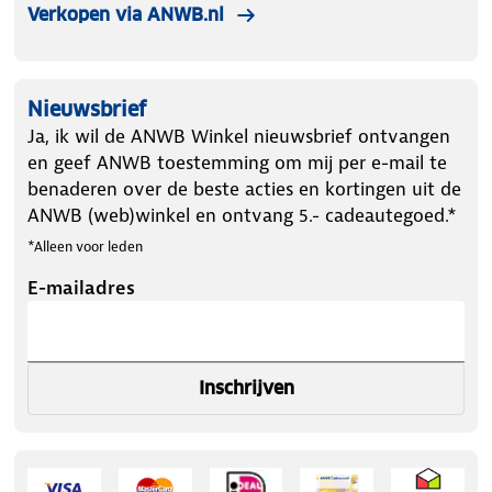
Verkopen via ANWB.nl
door.
Hoogwaardige materialen
Duurzaam, huidvriendelijk en vormvast: dit kussen is
Nieuwsbrief
gemaakt om jarenlang mee te gaan zonder in te
Ja, ik wil de ANWB Winkel nieuwsbrief ontvangen
leveren op comfort of ondersteuning.
en geef ANWB toestemming om mij per e-mail te
benaderen over de beste acties en kortingen uit de
Dit aanpasbare hoofdkussen is de perfecte keuze
ANWB (web)winkel en ontvang 5.- cadeautegoed.*
voor zijslapers en iedereen die op zoek is naar een
*Alleen voor leden
hoofdkussen tegen nek en rugklachten.
E-mailadres
Inschrijven